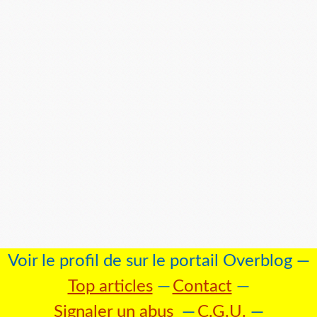
Voir le profil de
sur le portail Overblog
Top articles
Contact
Signaler un abus
C.G.U.