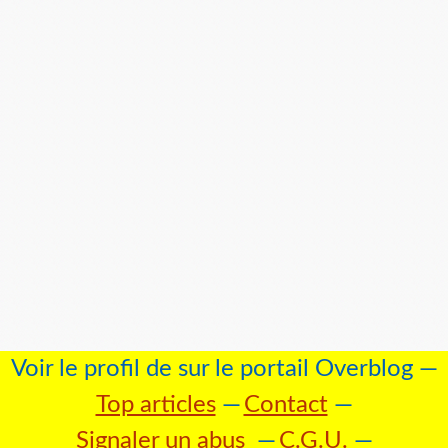
Voir le profil de
sur le portail Overblog
Top articles
Contact
Signaler un abus
C.G.U.