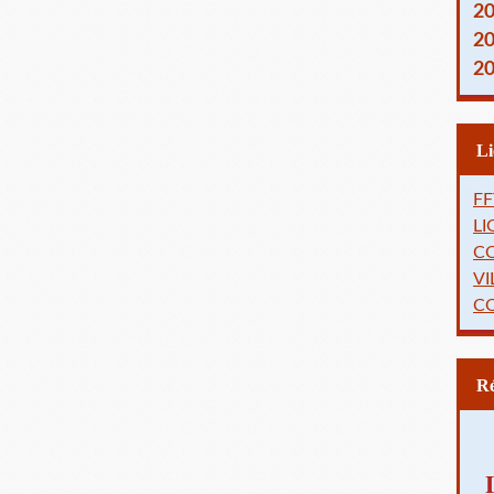
2
2
2
FF
L
C
VI
C