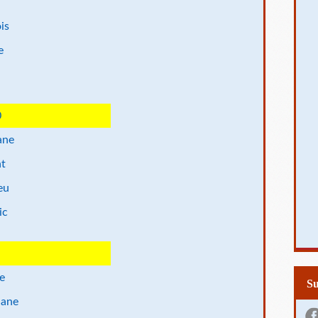
is
e
0
ane
nt
eu
ic
e
S
iane