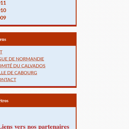
011
010
009
Liens
T
IGUE DE NORMANDIE
OMITÉ DU CALVADOS
LLE DE CABOURG
ONTACT
Rétros
Liens vers nos partenaires