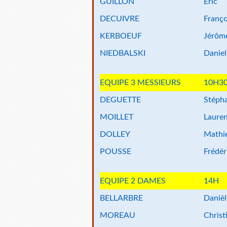
GUILLON
Eric
DECUIVRE
Franço
KERBOEUF
Jérôm
NIEDBALSKI
Daniel
EQUIPE 3 MESSIEURS
10H3
DEGUETTE
Stéph
MOILLET
Laure
DOLLEY
Mathi
POUSSE
Frédér
EQUIPE 2 DAMES
14H
BELLARBRE
Danièl
MOREAU
Christ