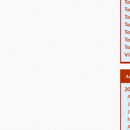
To
To
To
To
To
To
To
Vi
2
J
J
A