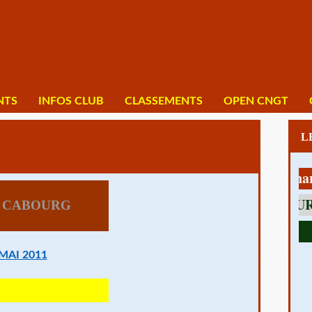
NTS
INFOS CLUB
CLASSEMENTS
OPEN CNGT
1 av Charles D
S CABOURG
MAI 2011