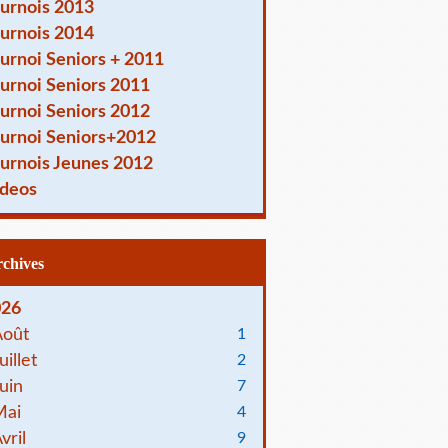
urnois 2013
urnois 2014
urnoi Seniors + 2011
urnoi Seniors 2011
urnoi Seniors 2012
urnoi Seniors+2012
urnois Jeunes 2012
deos
Archives
026
Août
1
uillet
2
uin
7
Mai
4
vril
9