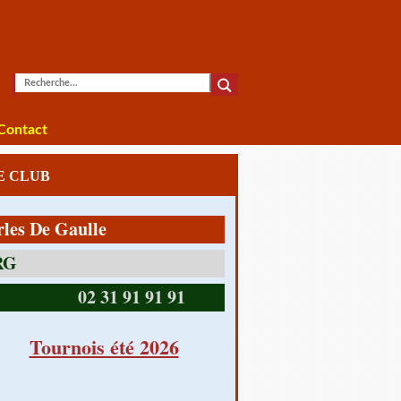
Contact
LE CLUB
e Gaulle
14390 CABOURG
02 31 91 91 91
Tournois été 2026