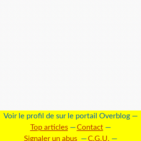
Voir le profil de
sur le portail Overblog
Top articles
Contact
Signaler un abus
C.G.U.