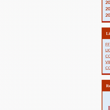
2
2
2
FF
L
C
VI
C