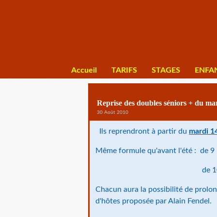
Accueil
TARIFS
STAGES
ENFA
Reprise des doubles séniors + du ma
30 Août 2010
Ils reprendront à partir du
mardi 1
Même formule qu'avant l'été : de 9 
de 10 h 30 à 12 h
Chacun aura la possibilité de prolo
d'hôtes proposée par Alain Fendel.