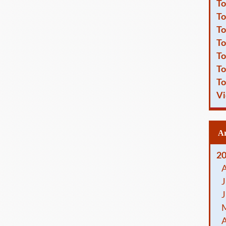
To
To
To
To
To
To
To
Vi
2
J
J
A