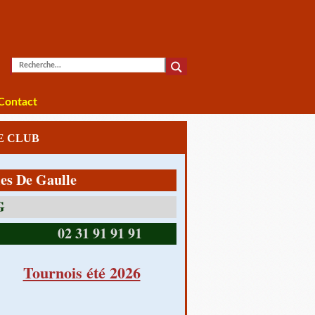
Contact
LE CLUB
 Gaulle
14390 CABOURG
02 31 91 91 91
Tournois été 2026