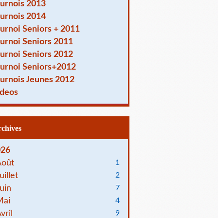
urnois 2013
urnois 2014
urnoi Seniors + 2011
urnoi Seniors 2011
urnoi Seniors 2012
urnoi Seniors+2012
urnois Jeunes 2012
deos
Archives
026
Août
1
uillet
2
uin
7
Mai
4
vril
9