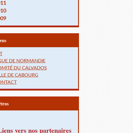
011
010
009
Liens
T
IGUE DE NORMANDIE
OMITÉ DU CALVADOS
LLE DE CABOURG
ONTACT
Rétros
Liens vers nos partenaires