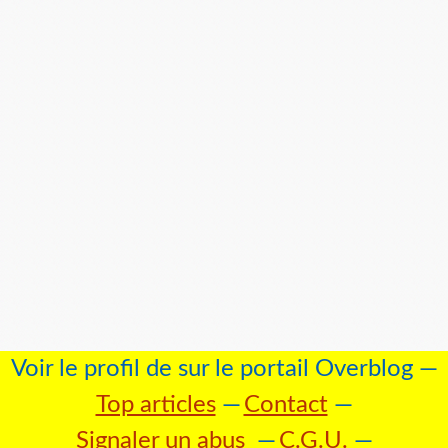
Voir le profil de
sur le portail Overblog
Top articles
Contact
Signaler un abus
C.G.U.