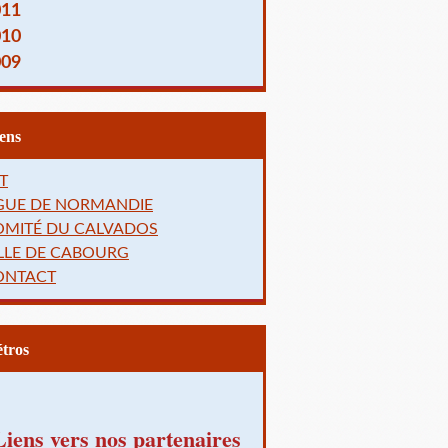
011
010
009
Liens
T
IGUE DE NORMANDIE
OMITÉ DU CALVADOS
LLE DE CABOURG
ONTACT
Rétros
Liens vers nos partenaires