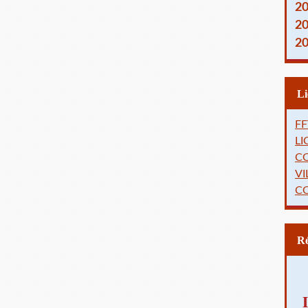
2
2
2
FF
L
C
VI
C