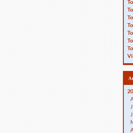
To
To
To
To
To
To
To
Vi
2
J
J
A