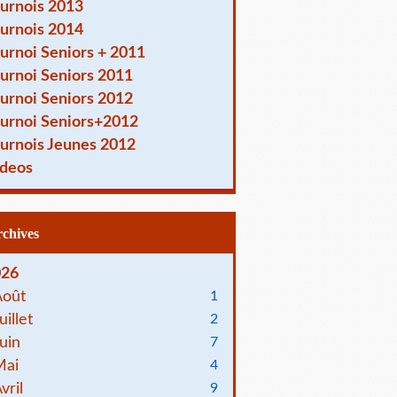
urnois 2013
urnois 2014
urnoi Seniors + 2011
urnoi Seniors 2011
urnoi Seniors 2012
urnoi Seniors+2012
urnois Jeunes 2012
deos
Archives
026
Août
1
uillet
2
uin
7
Mai
4
vril
9