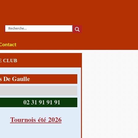
Contact
LE CLUB
Gaulle
14390 CABOURG
02 31 91 91 91
Tournois été 2026