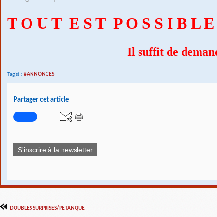
T O U T E S T P O S S I B L E .
Il suffit de demande
Tag(s) :
#ANNONCES
Partager cet article
S'inscrire à la newsletter
DOUBLES SURPRISES/PETANQUE