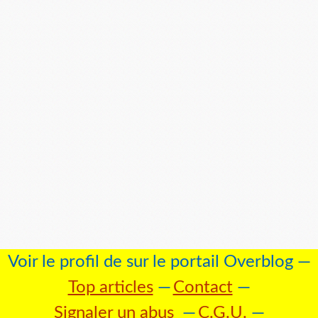
Voir le profil de
sur le portail Overblog
Top articles
Contact
Signaler un abus
C.G.U.