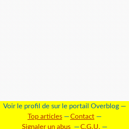
Voir le profil de
sur le portail Overblog
Top articles
Contact
Signaler un abus
C.G.U.