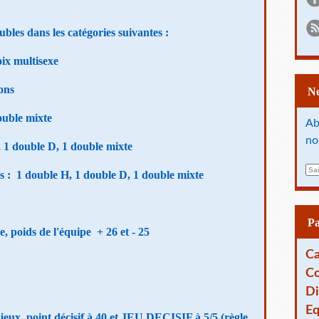
les dans les catégories suivantes :
oix multisexe
çons
double mixte
Ab
no
, 1 double D, 1 double mixte
E
ns :
1 double H, 1 double D, 1 double mixte
m
a
i
l
P
e, poids de l'équipe + 26 et - 25
Ca
Co
Di
Eq
jeux, point décisif à 40 et JEU DECISIF à 5/5 (règle