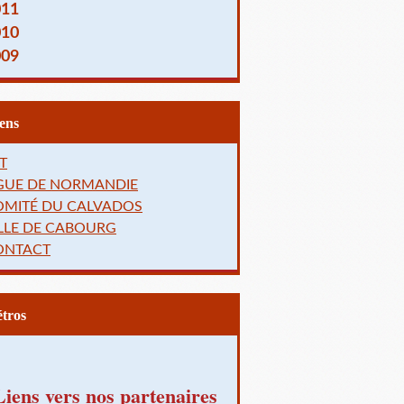
011
010
009
Liens
T
IGUE DE NORMANDIE
OMITÉ DU CALVADOS
LLE DE CABOURG
ONTACT
Rétros
Liens vers nos partenaires