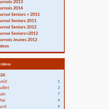
urnois 2013
urnois 2014
urnoi Seniors + 2011
urnoi Seniors 2011
urnoi Seniors 2012
urnoi Seniors+2012
urnois Jeunes 2012
deos
Archives
026
Août
1
uillet
2
uin
7
Mai
4
vril
9