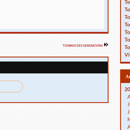
To
To
To
To
To
To
TOURNOI DES GENERATIONS
To
Vi
2
J
J
A