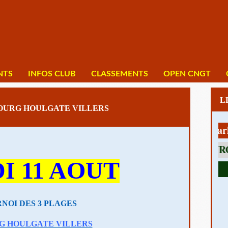
NTS
INFOS CLUB
CLASSEMENTS
OPEN CNGT
BOURG HOULGATE VILLERS
1 av Charles D
I
11 AOUT
NOI DES 3 PLAGES
G HOULGATE VILLERS