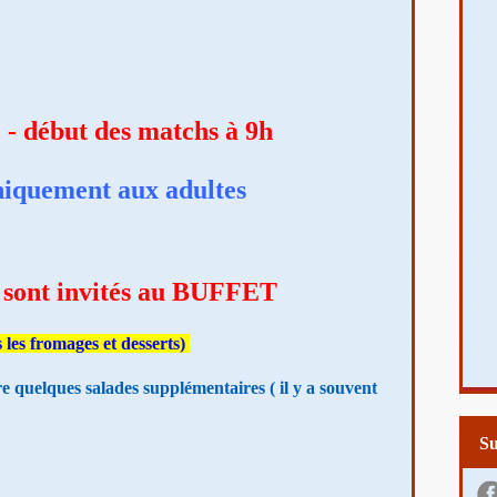
début des matchs à 9h
niquement aux adultes
s sont invités au BUFFET
s les fromages et desserts)
re quelques salades supplémentaires ( il y a souvent
S