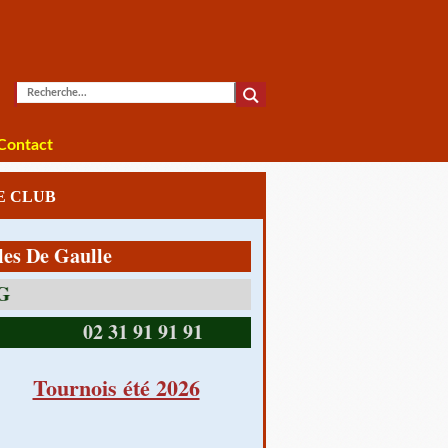
Contact
LE CLUB
e Gaulle
14390 CABOURG
02 31 91 91 91
Tournois été 2026