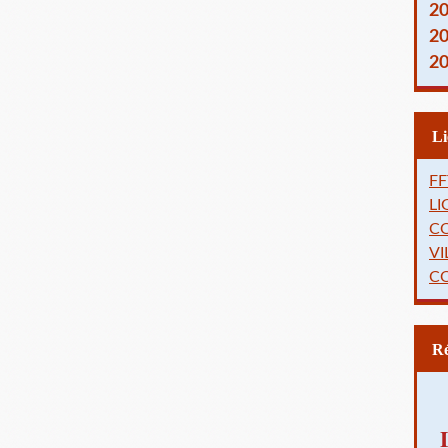
2
2
2
FF
L
C
VI
C