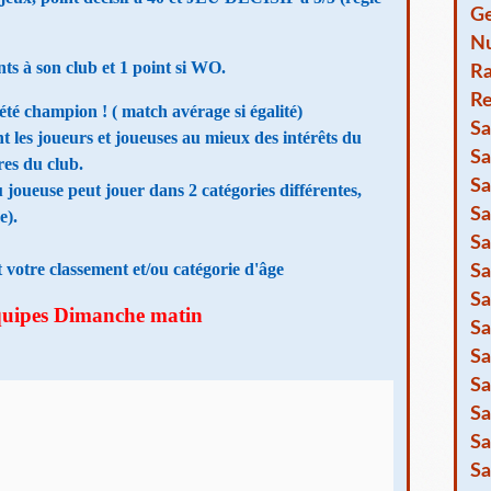
Ge
Nu
s à son club et 1 point si WO.
R
Re
crété champion ! ( match avérage si égalité)
Sa
nt les joueurs et joueuses au mieux des intérêts du
Sa
es du club.
Sa
ou joueuse peut jouer dans 2 catégories différentes,
Sa
e).
Sa
t votre classement et/ou catégorie d'âge
Sa
Sa
quipes Dimanche matin
Sa
Sa
Sa
Sa
Sa
Sa