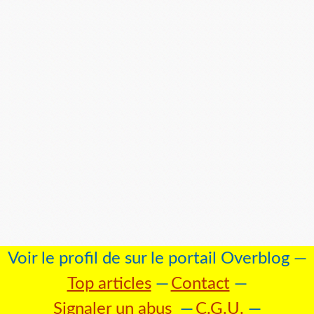
Voir le profil de
sur le portail Overblog
Top articles
Contact
Signaler un abus
C.G.U.