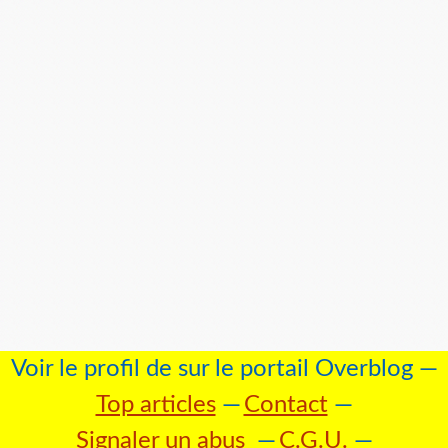
Voir le profil de
sur le portail Overblog
Top articles
Contact
Signaler un abus
C.G.U.