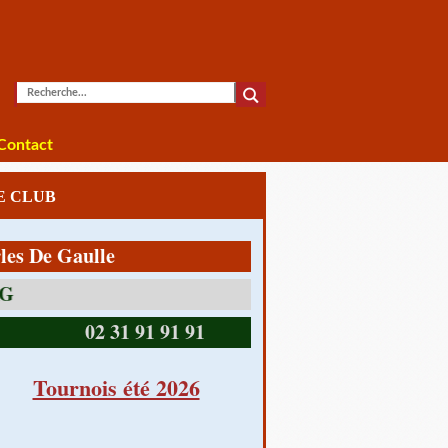
Contact
LE CLUB
e Gaulle
14390 CABOURG
02 31 91 91 91
Tournois été 2026