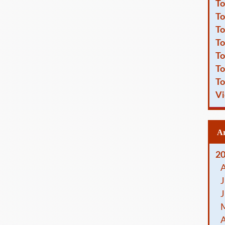
To
To
To
To
To
To
To
Vi
2
J
J
A