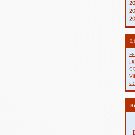
2
2
2
FF
L
C
VI
C