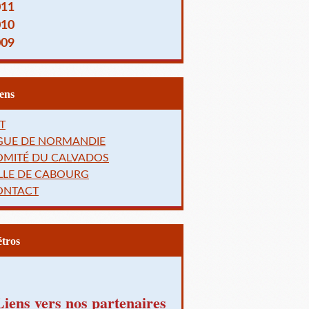
011
010
009
Liens
T
IGUE DE NORMANDIE
OMITÉ DU CALVADOS
LLE DE CABOURG
ONTACT
Rétros
Liens vers nos partenaires