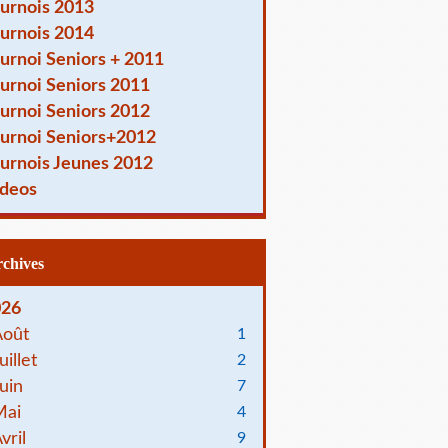
urnois 2013
urnois 2014
urnoi Seniors + 2011
urnoi Seniors 2011
urnoi Seniors 2012
urnoi Seniors+2012
urnois Jeunes 2012
deos
Archives
026
Août
1
uillet
2
uin
7
Mai
4
vril
9