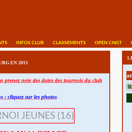
NTS
INFOS CLUB
CLASSEMENTS
OPEN CNGT
RG EN 2013
1 av Charles D
n prenez note des dates des tournois du club
s : cliquez sur les photos