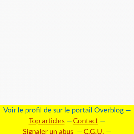
Voir le profil de
sur le portail Overblog
Top articles
Contact
Signaler un abus
C.G.U.