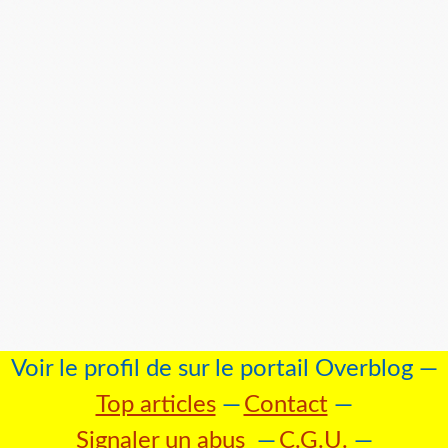
Voir le profil de
sur le portail Overblog
Top articles
Contact
Signaler un abus
C.G.U.