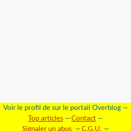
Voir le profil de
sur le portail Overblog
Top articles
Contact
Signaler un abus
C.G.U.