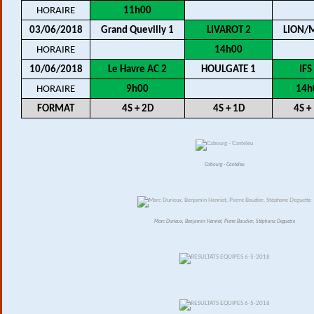
HORAIRE
11h00
03/06/2018
Grand Quevilly 1
LIVAROT 2
LION/
HORAIRE
14h00
10/06/2018
Le Havre AC 2
HOULGATE 1
IFS
HORAIRE
9h00
14h
FORMAT
4S + 2D
4S + 1D
4S +
Cabourg - Canteleu
Marc Durieux, Benjamin Henriet, Pierre Baudier, Stéphane Deguette