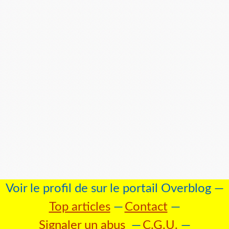
Voir le profil de
sur le portail Overblog
Top articles
Contact
Signaler un abus
C.G.U.