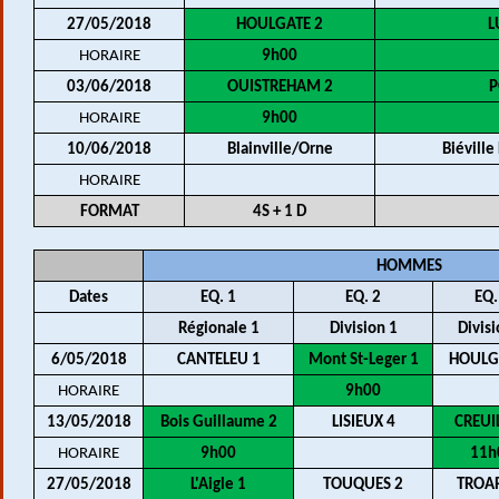
27/05/2018
HOULGATE 2
L
HORAIRE
9h00
03/06/2018
OUISTREHAM 2
P
HORAIRE
9h00
10/06/2018
Blainville/Orne
Biévill
HORAIRE
FORMAT
4S + 1 D
HOMMES
Dates
EQ. 1
EQ. 2
EQ.
Régionale 1
Division 1
Divisi
6/05/2018
CANTELEU 1
Mont St-Leger 1
HOULG
HORAIRE
9h00
13/05/2018
Bois Guillaume 2
LISIEUX 4
CREUI
HORAIRE
9h00
11h
27/05/2018
L'Aigle 1
TOUQUES 2
TROA