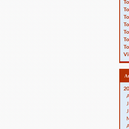
To
To
To
To
To
To
To
Vi
2
J
J
A