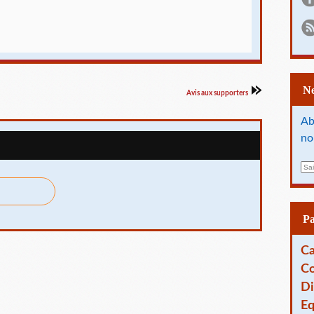
Avis aux supporters
Ab
no
E
m
a
i
l
P
Ca
Co
Di
Eq