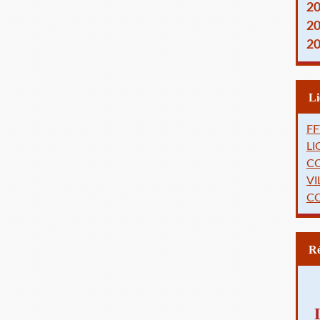
2
2
2
FF
L
C
VI
C