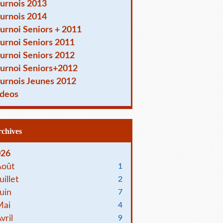
urnois 2013
urnois 2014
urnoi Seniors + 2011
urnoi Seniors 2011
urnoi Seniors 2012
urnoi Seniors+2012
urnois Jeunes 2012
deos
Archives
026
Août
1
uillet
2
uin
7
Mai
4
vril
9