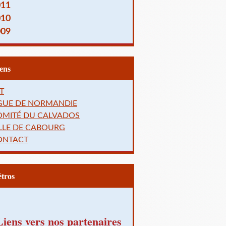
011
010
009
Liens
T
IGUE DE NORMANDIE
OMITÉ DU CALVADOS
LLE DE CABOURG
ONTACT
Rétros
Liens vers nos partenaires