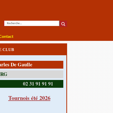
Contact
LE CLUB
De Gaulle
14390 CABOURG
02 31 91 91 91
Tournois été 2026