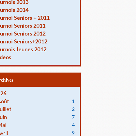
urnois 2013
urnois 2014
urnoi Seniors + 2011
urnoi Seniors 2011
urnoi Seniors 2012
urnoi Seniors+2012
urnois Jeunes 2012
deos
Archives
026
Août
1
uillet
2
uin
7
Mai
4
vril
9