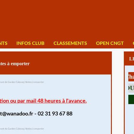
NTS
INFOS CLUB
CLASSEMENTS
OPEN CNGT
tes à emporter
1 av Charles 
tion ou
par mail 48 heures à l'avance.
t@wanadoo.fr - 02 31 93 67 88