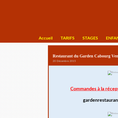
Accueil
TARIFS
STAGES
ENFA
Restaurant du Garden Cabourg Ven
20 Décembre 2015
Commandes
à la récep
gardenrestauran