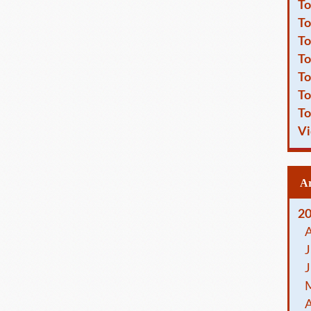
To
To
To
To
To
To
To
Vi
2
J
J
A