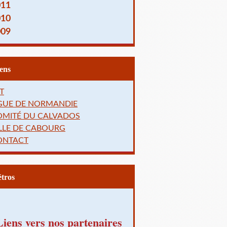
011
010
009
Liens
T
IGUE DE NORMANDIE
OMITÉ DU CALVADOS
LLE DE CABOURG
ONTACT
Rétros
Liens vers nos partenaires