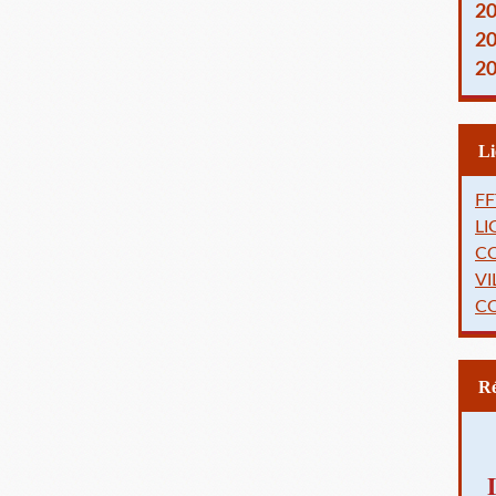
2
2
2
FF
L
C
VI
C