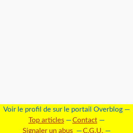
Voir le profil de
sur le portail Overblog
Top articles
Contact
Signaler un abus
C.G.U.