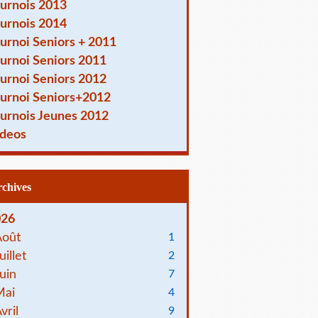
urnois 2013
urnois 2014
urnoi Seniors + 2011
urnoi Seniors 2011
urnoi Seniors 2012
urnoi Seniors+2012
urnois Jeunes 2012
deos
Archives
026
Août
1
uillet
2
uin
7
Mai
4
vril
9