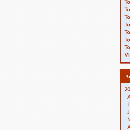
To
To
To
To
To
To
To
Vi
2
J
J
A