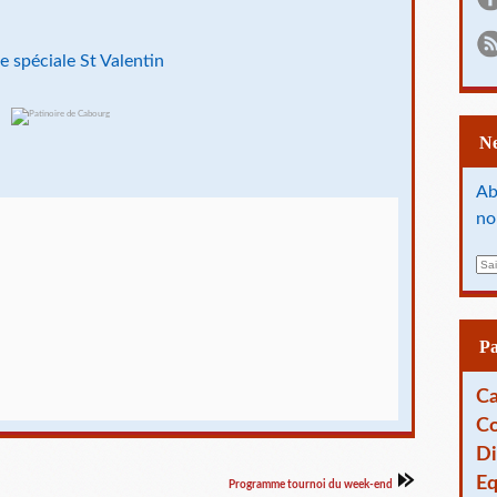
e spéciale St Valentin
Ab
no
E
m
a
i
l
P
Ca
Co
Di
Eq
Programme tournoi du week-end