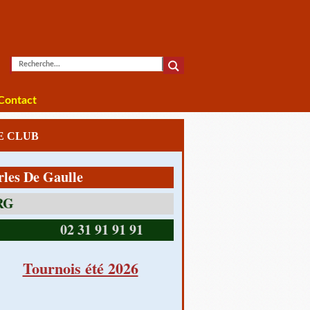
Contact
LE CLUB
e Gaulle
14390 CABOURG
02 31 91 91 91
Tournois été 2026