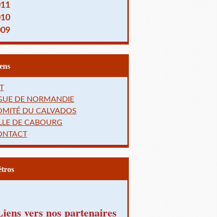
011
010
009
Liens
T
IGUE DE NORMANDIE
OMITÉ DU CALVADOS
LLE DE CABOURG
ONTACT
Rétros
Liens vers nos partenaires