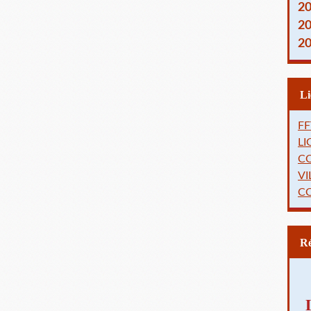
2
2
2
FF
L
C
VI
C