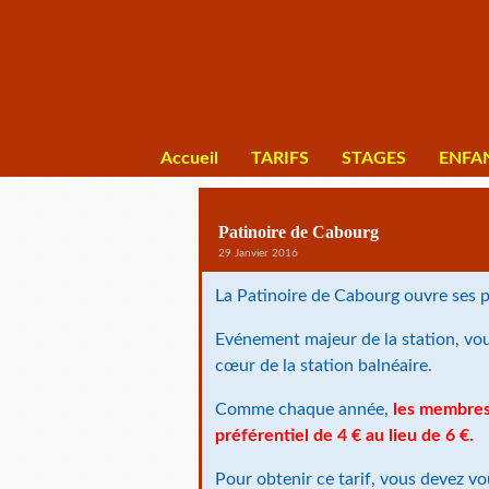
Accueil
TARIFS
STAGES
ENFA
Patinoire de Cabourg
29 Janvier 2016
La Patinoire de Cabourg ouvre ses 
Evénement majeur de la station, vou
cœur de la station balnéaire.
Comme chaque année,
les membres 
préférentiel de 4 € au lieu de 6 €.
Pour obtenir ce tarif, vous devez vo