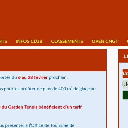
NTS
INFOS CLUB
CLASSEMENTS
OPEN CNGT
1 av Charles D
portes du
6 au 28 février
prochain.
s pourrez profiter de plus de 400 m² de glace au
du Garden Tennis bénéficient d’un tarif
us présenter à l’Office de Tourisme de