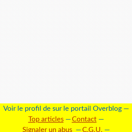
Voir le profil de
sur le portail Overblog
Top articles
Contact
Signaler un abus
C.G.U.