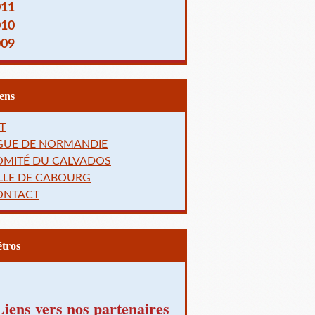
011
010
009
Liens
T
IGUE DE NORMANDIE
OMITÉ DU CALVADOS
LLE DE CABOURG
ONTACT
Rétros
Liens vers nos partenaires