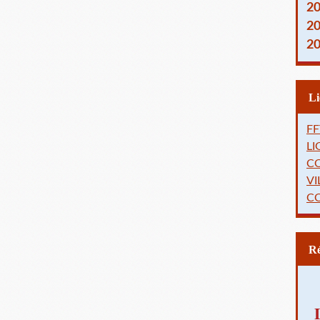
2
2
2
FF
L
C
VI
C