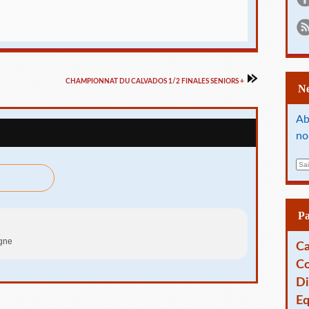
CHAMPIONNAT DU CALVADOS 1/2 FINALES SENIORS +
Ab
no
E
m
a
i
l
P
agne
Ca
Co
Di
Eq