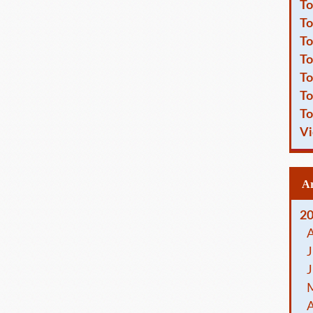
To
To
To
To
To
To
To
Vi
2
J
J
A