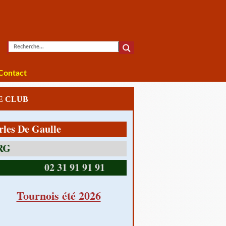
Contact
LE CLUB
e Gaulle
14390 CABOURG
02 31 91 91 91
Tournois été 2026