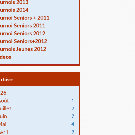
urnois 2013
urnois 2014
urnoi Seniors + 2011
urnoi Seniors 2011
urnoi Seniors 2012
urnoi Seniors+2012
urnois Jeunes 2012
deos
Archives
026
Août
1
uillet
2
uin
7
Mai
4
vril
9