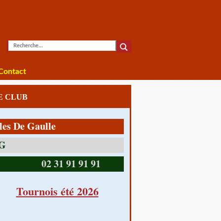
Contact
LE CLUB
e Gaulle
14390 CABOURG
02 31 91 91 91
Tournois été 2026