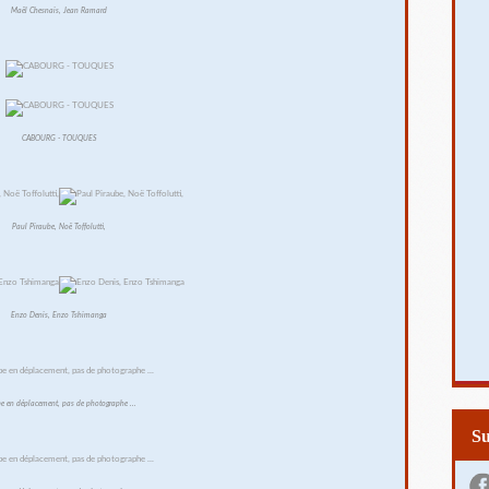
Maël Chesnais, Jean Ramard
CABOURG - TOUQUES
Paul Piraube, Noë Toffolutti,
Enzo Denis, Enzo Tshimanga
e en déplacement, pas de photographe ...
S