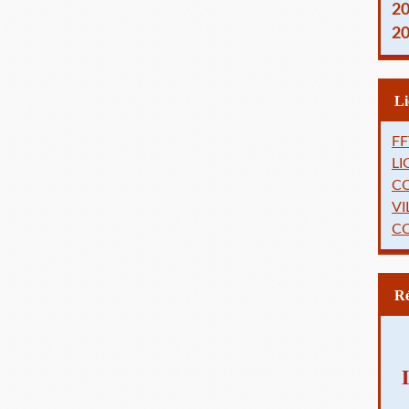
2
2
FF
L
C
VI
C