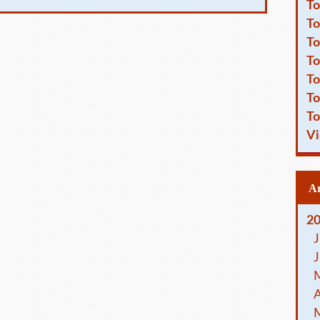
To
To
To
To
To
To
To
Vi
2
J
J
A