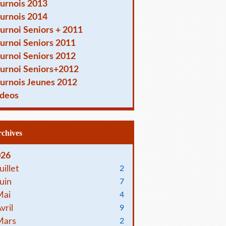
urnois 2013
urnois 2014
urnoi Seniors + 2011
urnoi Seniors 2011
urnoi Seniors 2012
urnoi Seniors+2012
urnois Jeunes 2012
deos
Archives
026
uillet
2
uin
7
Mai
4
vril
9
Mars
2