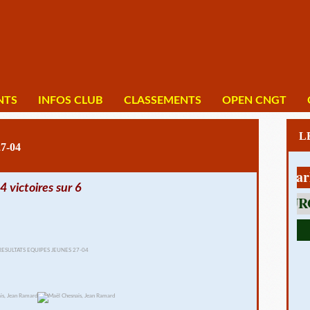
NTS
INFOS CLUB
CLASSEMENTS
OPEN CNGT
7-04
1 av Charles D
4 victoires sur 6