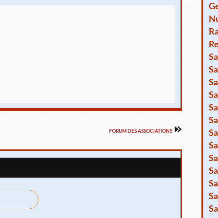
Ge
Nu
R
Re
Sa
Sa
Sa
Sa
Sa
Sa
FORUM DES ASSOCIATIONS
Sa
Sa
Sa
Sa
Sa
Sa
Sa