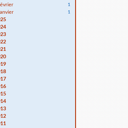
évrier
1
anvier
1
025
024
023
022
021
020
019
018
017
016
015
014
013
012
011