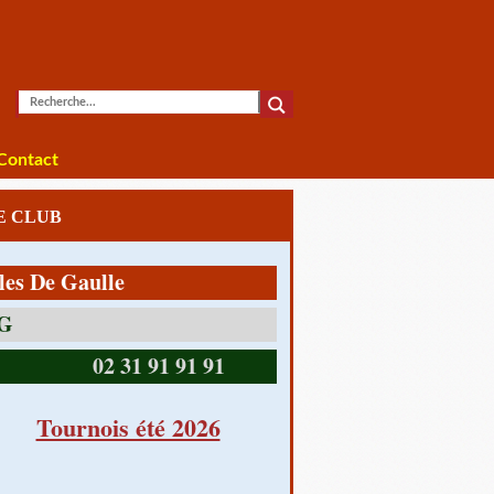
Contact
LE CLUB
e Gaulle
14390 CABOURG
02 31 91 91 91
Tournois été 2026