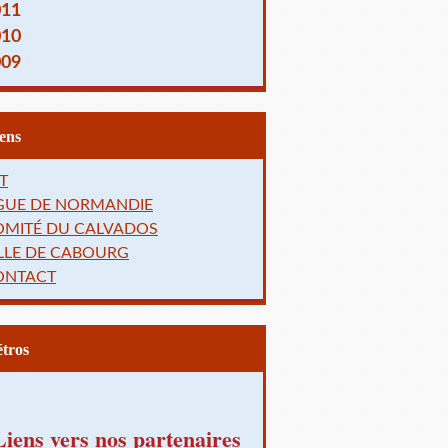
011
010
009
Liens
T
IGUE DE NORMANDIE
OMITÉ DU CALVADOS
LLE DE CABOURG
ONTACT
Rétros
Liens vers nos partenaires