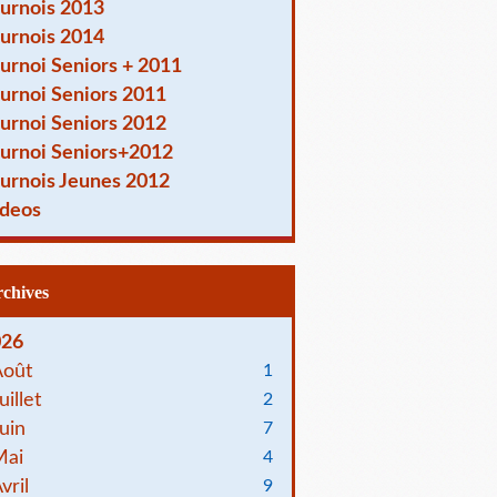
urnois 2013
urnois 2014
urnoi Seniors + 2011
urnoi Seniors 2011
urnoi Seniors 2012
urnoi Seniors+2012
urnois Jeunes 2012
deos
Archives
026
Août
1
uillet
2
uin
7
Mai
4
vril
9