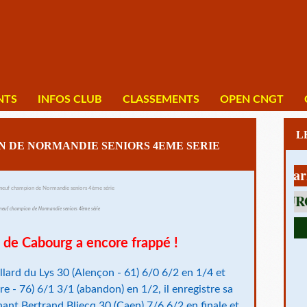
NTS
INFOS CLUB
CLASSEMENTS
OPEN CNGT
N DE NORMANDIE SENIORS 4EME SERIE
1 av Charles D
eneuf champion de Normandie seniors 4ème série
 de Cabourg a encore frappé !
ard du Lys 30 (Alençon - 61) 6/0 6/2 en 1/4 et
re - 76) 6/1 3/1 (abandon) en 1/2, il enregistre sa
ant Bertrand Bliecq 30 (Caen) 7/6 6/2 en finale et