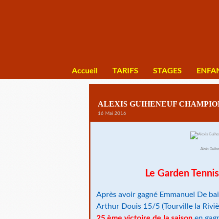
Accueil
TARIFS
STAGES
ENFA
ALEXIS GUIHENEUF CHAMPIO
16 Mai 2016
Alexis Guih
Le Garden Tennis
Après avoir gagné Emmanuel De baill
Arthur Douis 15/5 (Tourville la Riviè
25 ème victoire de la saison
en gagn