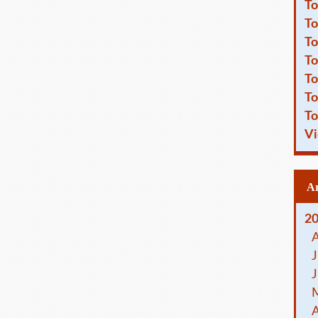
To
To
To
To
To
To
To
Vi
2
J
J
A