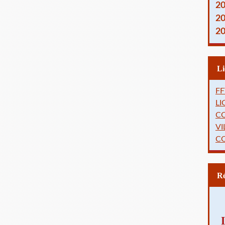
2
2
2
FF
L
C
VI
C