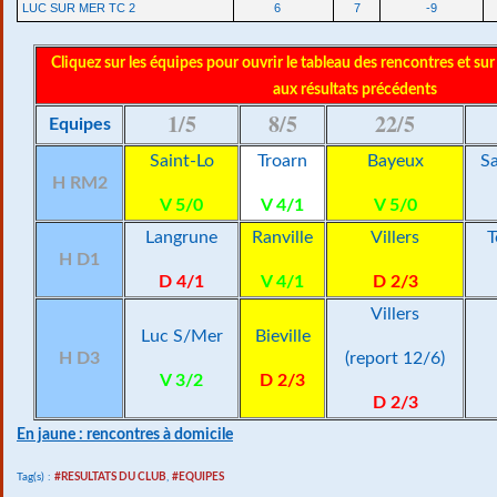
LUC SUR MER TC 2
6
7
-9
Cliquez sur les équipes pour ouvrir le tableau des rencontres et sur
aux résultats précédents
1/5
8/5
22/5
Equipes
Saint-Lo
Troarn
Bayeux
Sa
H RM2
V 5/0
V 4/1
V 5/0
Langrune
Ranville
Villers
T
H D1
D 4/1
V 4/1
D 2/3
Villers
Luc S/Mer
Bieville
H D3
(report 12/6)
V 3/2
D 2/3
D 2/3
En jaune : rencontres à domicile
Tag(s) :
#RESULTATS DU CLUB
,
#EQUIPES