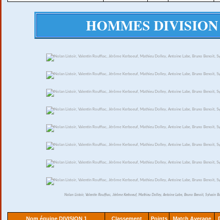
HOMMES DIVISION 
Nolan Listoir, Valentin Rouffiac, Jérôme Kerboeuf, Mathieu Dolley, Antoine Labe, Bruno Benoit, Sylvain B
Nom équipe DIVISION 1
Classement
Points
Match Average