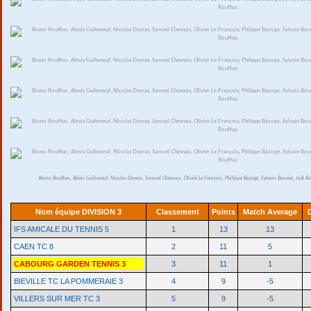
Bruno Rouffiac, Alexis Guiheneuf, Nicolas Dayras, Samuel Chesnais, Olivier Le François, Philippe Bazoge, Sylvain Bouvier, Joël R
Nom équipe DIVISION 3
Classement
Points
Match Average
IFS AMICALE DU TENNIS 5
1
13
13
CAEN TC 8
2
11
5
CABOURG GARDEN TENNIS 3
3
11
1
BIEVILLE TC LA POMMERAIE 3
4
9
-5
VILLERS SUR MER TC 3
5
9
-5