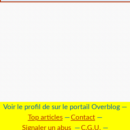
Voir le profil de
sur le portail Overblog
Top articles
Contact
Signaler un abus
C.G.U.