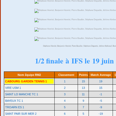
Stéphane Henriet, Benjamin Henriet, Pierre Baudier, Stéphane Deguette, Jérôme Kerboeuf, Bru
1/2 finale à IFS le 19 juin
Nom équipe RM2
Classement
Points
Match Average
CABOURG GARDEN TENNIS 1
1
15
19
VIRE USM 1
2
13
15
SAINT LO MANCHE TC 1
3
11
-1
BAYEUX TC 1
4
9
-5
TROARN ES 1
5
7
-9
SAINT PAIR SUR MER 2
6
5
-19