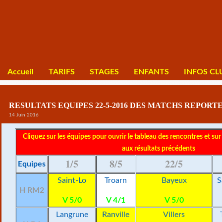
Accueil
TARIFS
STAGES
ENFANTS
INFOS CL
RESULTATS EQUIPES 22-5-2016 DES MATCHS REPORTES
14 Juin 2016
Cliquez sur les équipes pour ouvrir le tableau des rencontres et sur
aux résultats précédents
1/5
8/5
22/5
Equipes
Saint-Lo
Troarn
Bayeux
S
H RM2
V 5/0
V 4/1
V 5/0
Langrune
Ranville
Villers