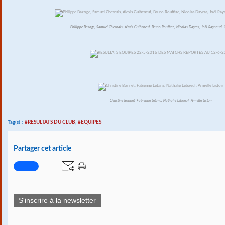
Philippe Bazoge, Samuel Chesnais, Alexis Guiheneuf, Bruno Rouffiac, Nicolas Dayras, Joël Raynaud, O
Christine Bonnet, Fabienne Letang, Nathalie Leboeuf, Armelle Listoir
Tag(s) :
#RESULTATS DU CLUB
,
#EQUIPES
Partager cet article
S'inscrire à la newsletter