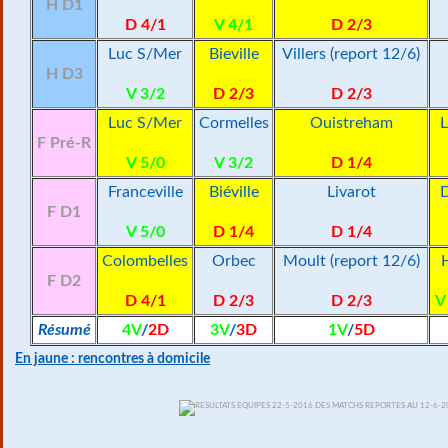
H D1
D 4/1
V 4/1
D 2/3
Luc S/Mer
Bieville
Villers (report 12/6)
H D3
V 3/2
D 2/3
D 2/3
Luc S/Mer
Cormelles
Ouistreham
F Pré-R
V 5/0
V 3/2
D 1/4
Franceville
Biéville
Livarot
D
F D1
V 5/0
D 1/4
D 1/4
Colombelles
Orbec
Moult (report 12/6)
F D2
D 4/1
D 2/3
D 2/3
V
Résumé
4V
/
2D
3V
/
3D
1V
/
5D
En jaune : rencontres à domicile