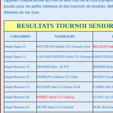
rappeler chaque année qu'il est le seul club de la côte à prop
poules pour les petits tableaux et des tournois de doubles. B
éliminés du 1er tour.
RESULTATS TOURNOI SENIORS
CATEGORIES
VAINQUEURS
Simple Dames 35
HOUTMANN Isabelle 15/2 Verneuil s/Avre
BILLOUIN Nath
Simple Dames 55
GALFARD KIRSTEN Sylvie 15/1 Vincennes
LEBOUTEILLER 
Simple Messieurs 35
HOWARD Marc 5/6 TCP
RIMOKH Michael
Simple Messieurs 45
WEHRLIN Guillaume 15/3 Villers
MARIAT Pascal 
Simple Messieurs 55
BUISSON Alain 15/3 Evreux ALM
LARREGAIN Jér
Simple Messieurs 60
PERRET Olivier 15/3 Cabourg
LUANG Say 15/
Simple Messieurs 65
MUTIN Alain 15/3 St Arnoult
NOEL Henri-Jac