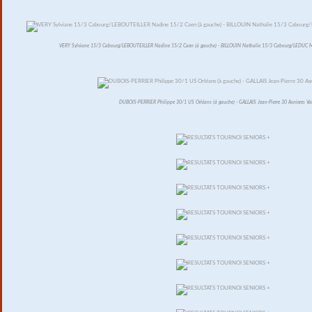
VERY Sylviane 15/3 Cabourg/LEBOUTEILLER Nadine 15/2 Caen (à gauche) - BILLOUIN Nathalie 15/3 Cabourg/LEDUC M
DUBOIS-PERRIER Philippe 30/1 US Orléans (à gauche) - GALLAIS Jean-Pierre 30 Asnieres Va