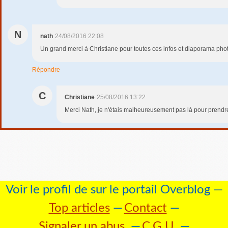
N
nath
24/08/2016 22:08
Un grand merci à Christiane pour toutes ces infos et diaporama phot
Répondre
C
Christiane
25/08/2016 13:22
Merci Nath, je n'étais malheureusement pas là pour prendre
Voir le profil de
sur le portail Overblog
Top articles
Contact
Signaler un abus
C.G.U.