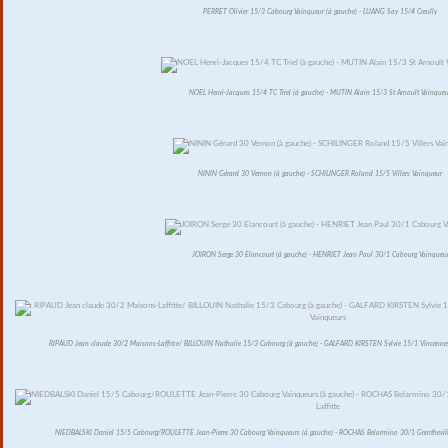
PERRET Olivier 15/3 Cabourg Vainqueur (à gauche) - LUANG Say 15/4 Creully
NOEL Henri-Jacques 15/4 TC Triel (à gauche) - MUTIN Alain 15/3 St Arnoult Vainqueu
NININ Gérard 30 Vernon (à gauche) - SCHILINGER Roland 15/5 Villers Vainqueur
JOIRON Serge 30 Elancourt (à gauche) - HENRIET Jean Paul 30/1 Cabourg Vainqueu
RIPAUD Jean claude 30/2 Maisons-Laffitte/ BILLOUIN Nathalie 15/3 Cabourg (à gauche) - GALFARD KIRSTEN Sylvie 15/1 Vincenne
NIEDBALSKI Daniel 15/5 Cabourg/ROULETTE Jean-Pierre 30 Cabourg Vainqueurs (à gauche) - ROCHAS Belarmino 30/1 Grenthevill