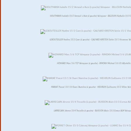
HOUTMANN Isabelle 15/2 Verneuil s/Avre (à gauche) Vainqueur - BILLOUIN Nathalie 15/3 
LEBOUTEILLER Nadine 15/2 Caen (à gauche) - GALFARD KIRSTEN Sylvie 15/1 Vincennes Va
HOWARD Marc 5/6 TCP Vainqueur (à gauche) - RIMOKH Michael 5/6 US Alfortville
MARIAT Pascal 15/1 St Ouen l'Aumône (à gauche) - WEHRLIN Guillaume 15/3 Villers Vai
LARREGAIN Jérome 15/4 Trouville (à gauche) - BUISSON Alain 15/3 Evreux ALM Vainqu