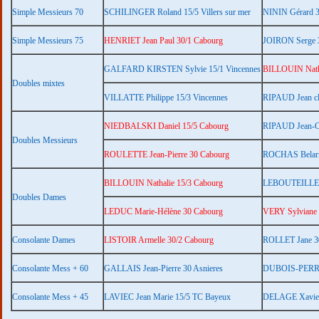
Simple Messieurs 70
SCHILINGER Roland 15/5 Villers sur mer
NININ Gérard 3
Simple Messieurs 75
HENRIET Jean Paul 30/1 Cabourg
JOIRON Serge 3
GALFARD KIRSTEN Sylvie 15/1 Vincennes
BILLOUIN Nath
Doubles mixtes
VILLATTE Philippe 15/3 Vincennes
RIPAUD Jean cl
NIEDBALSKI Daniel 15/5 Cabourg
RIPAUD Jean-Cl
Doubles Messieurs
ROULETTE Jean-Pierre 30 Cabourg
ROCHAS Belarmi
BILLOUIN Nathalie 15/3 Cabourg
LEBOUTEILLER 
Doubles Dames
LEDUC Marie-Hélène 30 Cabourg
VERY Sylviane 
Consolante Dames
LISTOIR Armelle 30/2 Cabourg
ROLLET Jane 30
Consolante Mess + 60
GALLAIS Jean-Pierre 30 Asnieres
DUBOIS-PERRIE
Consolante Mess + 45
LAVIEC Jean Marie 15/5 TC Bayeux
DELAGE Xavier