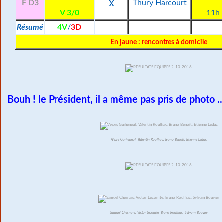
x
F D3
Thury Harcourt
V 3/0
11h
Résumé
4V
/
3D
En jaune : rencontres à domicile
Bouh ! le Président, il a même pas pris de photo ..
Alexis Guiheneuf, Valentin Rouffiac, Bruno Benoît, Etienne Leduc
Samuel Chesnais, Victor Lecomte, Bruno Rouffiac, Sylvain Bouvier