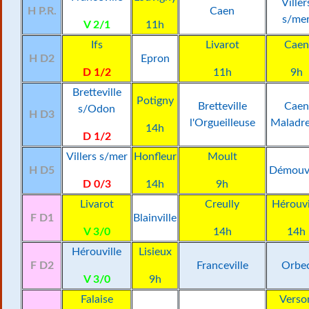
Viller
H P.R.
Caen
s/me
V 2/1
11h
Ifs
Livarot
Caen
H D2
Epron
D 1/2
11h
9h
Bretteville
Potigny
Bretteville
Caen
s/Odon
H D3
l'Orgueilleuse
Maladre
14h
D 1/2
Villers s/mer
Honfleur
Moult
H D5
Démouvi
D 0/3
14h
9h
Livarot
Creully
Hérouvi
F D1
Blainville
V 3/0
14h
14h
Hérouville
Lisieux
F D2
Franceville
Orbe
V 3/0
9h
Falaise
Verso