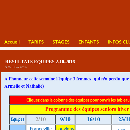
Accueil
TARIFS
STAGES
ENFANTS
INFOS CL
RESULTATS EQUIPES 2-10-2016
5 Octobre 2016
A l'honneur cette semaine l'équipe 3 femmes qui n'a perdu que 
Armelle et Nathalie)
Cliquez dans la colonne des équipes pour ouvrir les tablea
Programme des équipes seniors hiver
2/10
9/10
16/10
23/1
Equipes
Franceville
Louvigny