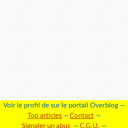
Voir le profil de
sur le portail Overblog
Top articles
Contact
Signaler un abus
C.G.U.