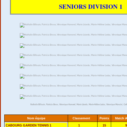
SENIORS DIVISION 1
Nathalie Billouin, Patricia Broos, Véronique Hamerel, Marie Léardo, Marie-Hélène Leduc, Véronique Mancini, Cath
Nom équipe
Classement
Points
Match A
CABOURG GARDEN TENNIS 1
1
15
9