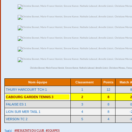
Christine Bonnet, Marie-France Henriet, Simone Kamer, Nathalie Leboeuf, Armelle Listoir, Christiane Moreau, Franç
Nom équipe
Classement
Points
Match A
THURY HARCOURT TCH 1
1
12
8
CABOURG GARDEN TENNIS 3
2
8
2
FALAISE ES 1
3
8
0
LION SUR MER TASL 1
4
8
-
VERSON TC 2
5
4
-
Tag(s) :
#RESULTATS DU CLUB
,
#EQUIPES