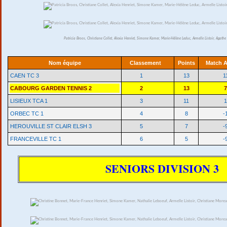
Patricia Broos, Christiane Collet, Alexia Henriet, Simone Kamer, Marie-Hélène Leduc, Armelle Listoir, Agathe
Nom équipe
Classement
Points
Match A
CAEN TC 3
1
13
1
CABOURG GARDEN TENNIS 2
2
13
7
LISIEUX TCA 1
3
11
1
ORBEC TC 1
4
8
-
HEROUVILLE ST CLAIR ELSH 3
5
7
-
FRANCEVILLE TC 1
6
5
-
SENIORS DIVISION 3