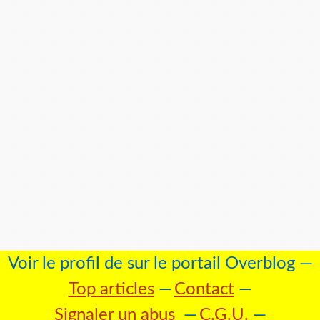
Voir le profil de
sur le portail Overblog
Top articles
Contact
Signaler un abus
C.G.U.