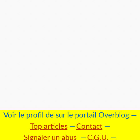
Voir le profil de
sur le portail Overblog
Top articles
Contact
Signaler un abus
C.G.U.