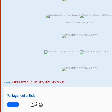
Gabin Croullebois - Pablo Lequesne
Tag(s) :
#RESULTATS DU CLUB
,
#EQUIPES
,
#ENFANTS
Partager cet article