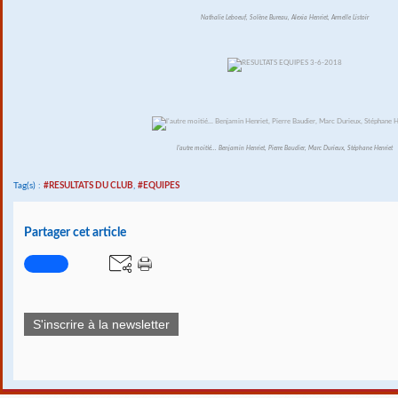
Nathalie Leboeuf, Solène Bureau, Alexia Henriet, Armelle Listoir
l'autre moitié... Benjamin Henriet, Pierre Baudier, Marc Durieux, Stéphane Henriet
Tag(s) :
#RESULTATS DU CLUB
,
#EQUIPES
Partager cet article
S'inscrire à la newsletter