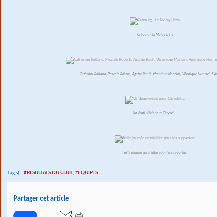
Cabourg - Le Molay Littry
Catherine Rolland, Pascale Roberti, Agathe Rault, Véronique Mancini, Véronique Hamerel, Sylv
Un demi-siècle pour Chrystel ...
Belle journée ensoleillée pour les supporters
Tag(s) :
#RESULTATS DU CLUB
,
#EQUIPES
Partager cet article