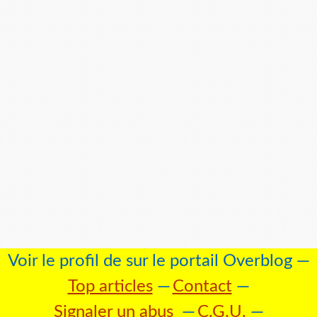
Voir le profil de
sur le portail Overblog
Top articles
Contact
Signaler un abus
C.G.U.