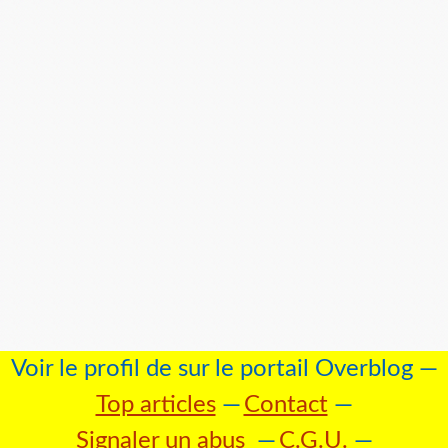
Voir le profil de
sur le portail Overblog
Top articles
Contact
Signaler un abus
C.G.U.