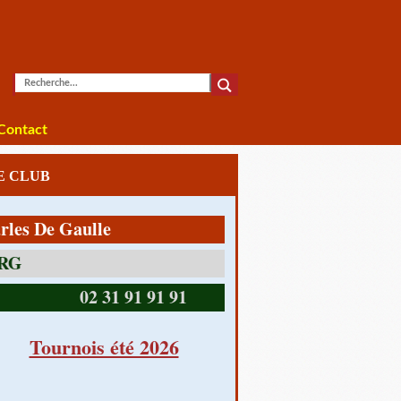
Contact
LE CLUB
De Gaulle
14390 CABOURG
02 31 91 91 91
Tournois été 2026