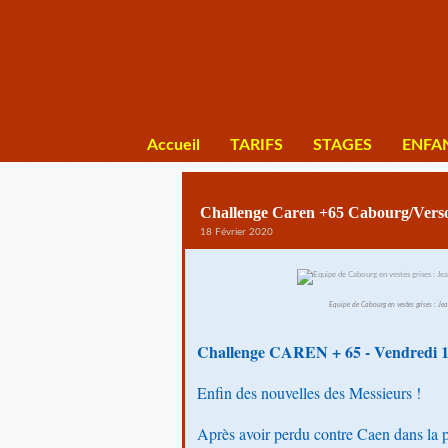
Accueil
TARIFS
STAGES
ENFA
Challenge Caren +65 Cabourg/Vers
18 Février 2020
Equipe de Cabourg en vestes grises : Jea
Challenge CAREN + 65 - Vendredi 1
Enfin des nouvelles des Messieurs !
Après avoir perdu contre Caen dans la plu