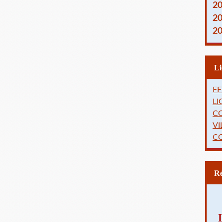
2
2
2
FF
L
C
VI
C