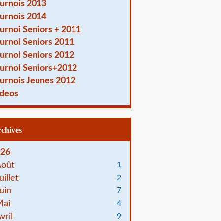
urnois 2013
urnois 2014
urnoi Seniors + 2011
urnoi Seniors 2011
urnoi Seniors 2012
urnoi Seniors+2012
urnois Jeunes 2012
deos
Archives
026
Août
1
uillet
2
uin
7
Mai
4
vril
9