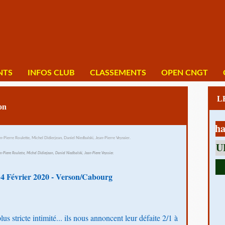
NTS
INFOS CLUB
CLASSEMENTS
OPEN CNGT
on
1 av Charles 
n-Pierre Roulette, Michel Didierjean, Daniel Niedbalski, Jean-Pierre Veyssier.
4 Février 2020 - Verson/Cabourg
s stricte intimité... ils nous annoncent leur défaite 2/1 à