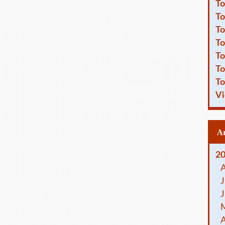
To
To
To
To
To
To
To
Vi
2
J
J
A