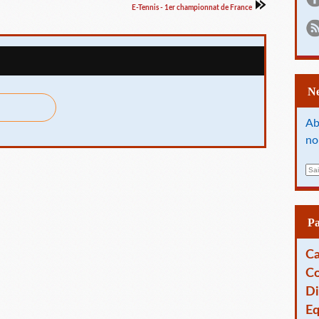
E-Tennis - 1er championnat de France
Ab
no
E
m
a
i
l
P
Ca
Co
Di
Eq