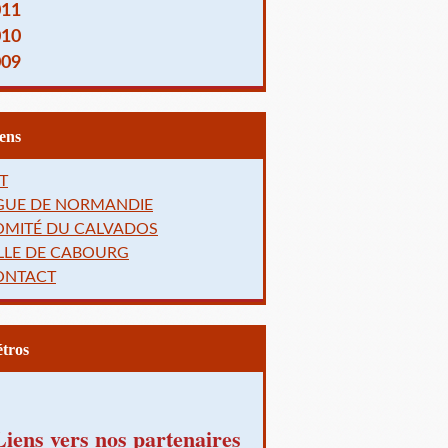
011
010
009
Liens
T
IGUE DE NORMANDIE
OMITÉ DU CALVADOS
LLE DE CABOURG
ONTACT
Rétros
Liens vers nos partenaires