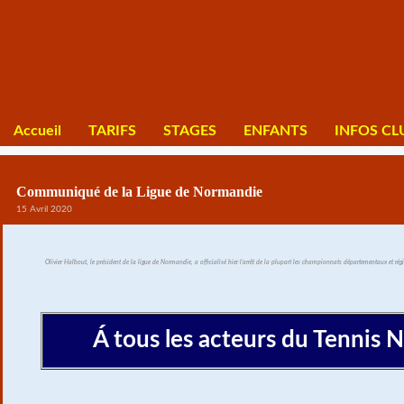
Accueil
TARIFS
STAGES
ENFANTS
INFOS CL
Communiqué de la Ligue de Normandie
15 Avril 2020
Olivier Halbout, le président de la ligue de Normandie, a officialisé hier l’arrêt de la plupart les championnats départementaux et 
Á tous les acteurs du Tennis