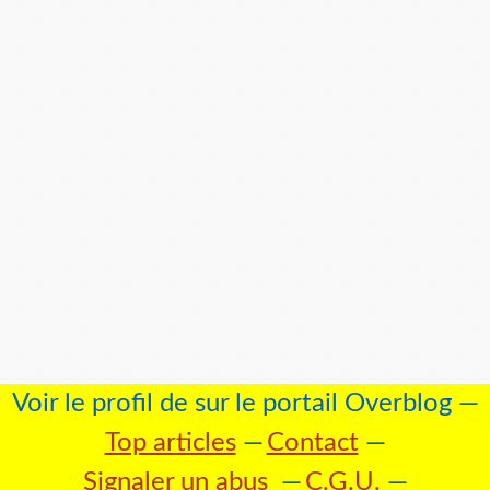
Voir le profil de
sur le portail Overblog
Top articles
Contact
Signaler un abus
C.G.U.