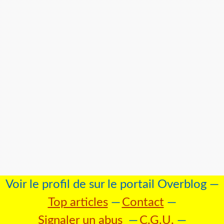
Voir le profil de
sur le portail Overblog
Top articles
Contact
Signaler un abus
C.G.U.