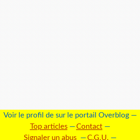
Voir le profil de
sur le portail Overblog
Top articles
Contact
Signaler un abus
C.G.U.