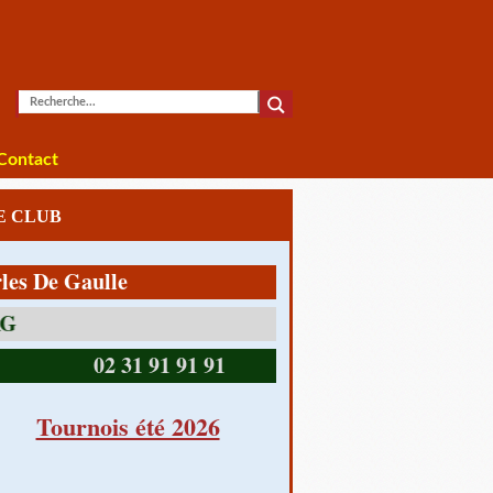
Contact
LE CLUB
De Gaulle
14390 CABOURG
02 31 91 91 91
Tournois été 2026