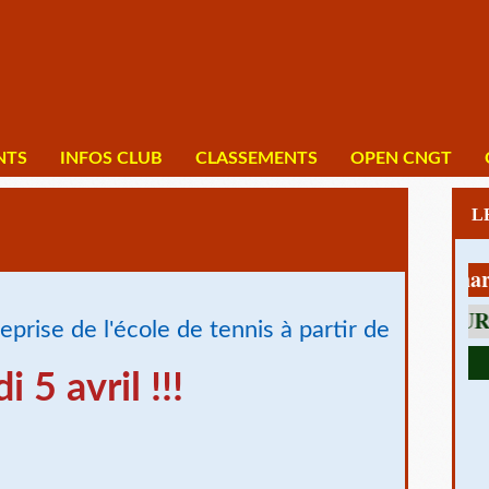
NTS
INFOS CLUB
CLASSEMENTS
OPEN CNGT
1 av Charles 
prise de l'école de tennis à partir de
i 5 avril !!!