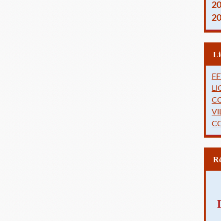
2
2
FF
L
C
VI
C