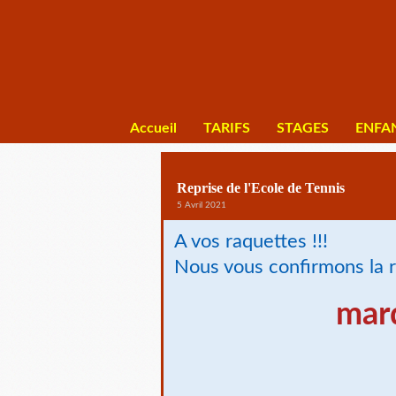
Accueil
TARIFS
STAGES
ENFA
Reprise de l'Ecole de Tennis
5 Avril 2021
A vos raquettes !!!
Nous vous confirmons la re
mard