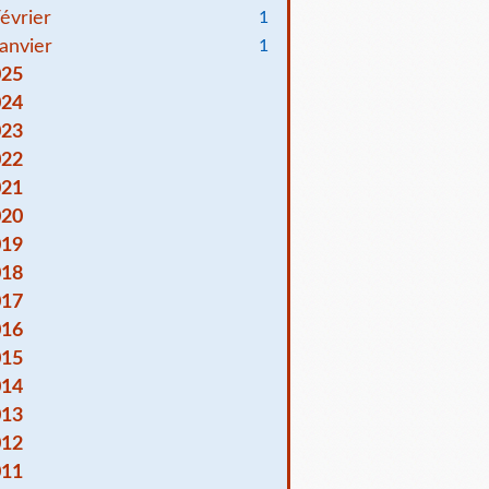
évrier
1
anvier
1
025
024
023
022
021
020
019
018
017
016
015
014
013
012
011