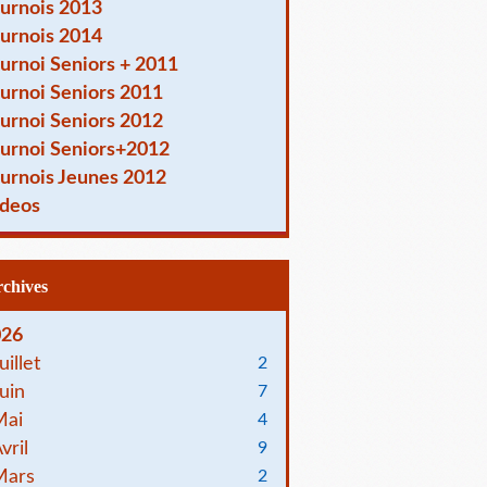
urnois 2013
urnois 2014
urnoi Seniors + 2011
urnoi Seniors 2011
urnoi Seniors 2012
urnoi Seniors+2012
urnois Jeunes 2012
deos
Archives
026
uillet
2
uin
7
Mai
4
vril
9
Mars
2