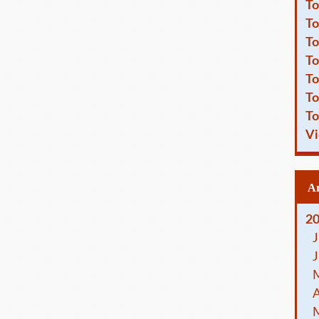
To
To
To
To
To
To
To
Vi
2
J
J
A