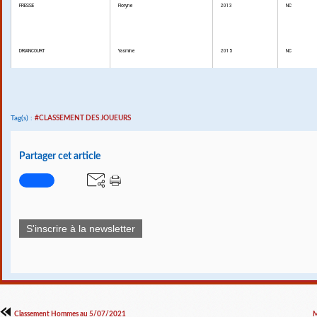
FRESSE
Floryne
2013
NC
DRIANCOURT
Yasmine
2015
NC
Tag(s) :
#CLASSEMENT DES JOUEURS
Partager cet article
S'inscrire à la newsletter
Classement Hommes au 5/07/2021
M