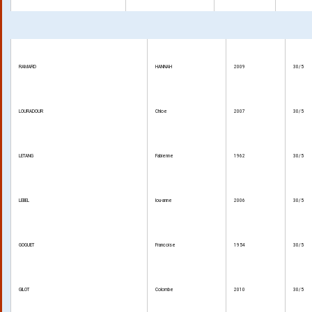
RAMARD
HANNAH
2009
30/5
LOURADOUR
Chloe
2007
30/5
LETANG
Fabienne
1962
30/5
LEBEL
lou-anne
2006
30/5
GOGUET
Francoise
1954
30/5
GILOT
Colombe
2010
30/5