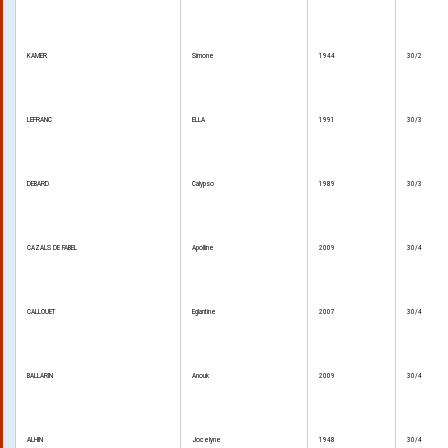
KAMER
Simone
1944
30/2
LEFRANC
ELLA
1991
30/3
DEBARD
Calypso
1989
30/3
CAZALS DE FABEL
Apolline
2009
30/4
CALLOUET
Eglantine
2007
30/4
BALLARIN
Anouk
2009
30/4
ALHIN
Jocelyne
1948
30/4