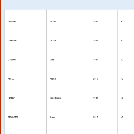
CHAINHO
naomie
2002
40
CAHAGNIET
cecile
2004
40
ZAZOUN
Odile
1947
NC
MOREL
Agathe
2010
NC
HENRIET
Marie France
1944
NC
GEROMETTA
Ambre
2017
NC