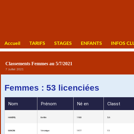
Accueil
TARIFS
STAGES
ENFANTS
INFOS CL
Classements Femmes au 5/7/2021
7 Juillet 2021
Femmes : 53 licenciées
Nom
Prénom
Né en
Classt
HAMEREL
Bertille
1988
5/6
MANCINI
Véronique
1977
15