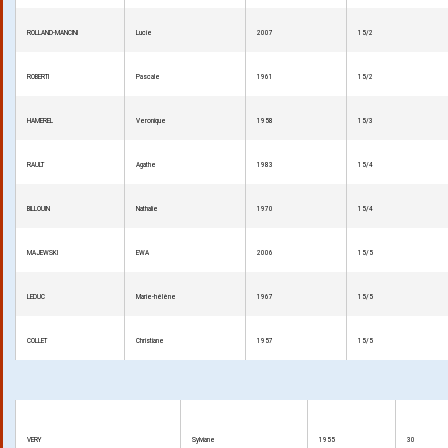
ROLLAND-MANCINI
Lucie
2007
15/2
ROBERTI
Pascale
1961
15/2
HAMEREL
Veronique
1958
15/3
RAULT
Agathe
1983
15/4
BILLOUIN
Nathalie
1970
15/4
MAJEWSKI
EWA
2006
15/5
LEDUC
Marie-hélène
1967
15/5
COLLET
Christiane
1957
15/5
VERY
Sylviane
1955
30