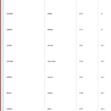
RAMARD
MARIE
2005
30
LEBOEUF
Nathalie
1972
30
LISTOIR
Armelle
1969
30/1
GAUGAIN
Anne-marie
1945
30/1
BUREAU
Solène
1982
30/1
BROOS
Patricia
1958
30/1
LEARDO
Marie
1990
30/2