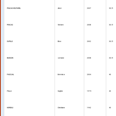
FRACAS BOUTAREL
Alizé
2007
30/5
FRACAS
Victoire
2008
30/5
DUPILLE
Elise
2002
30/5
BUISSON
servane
2008
30/5
PASCUAL
Bérénice
2004
40
PALLU
Sophie
1975
40
MOREAU
Christiane
1942
40