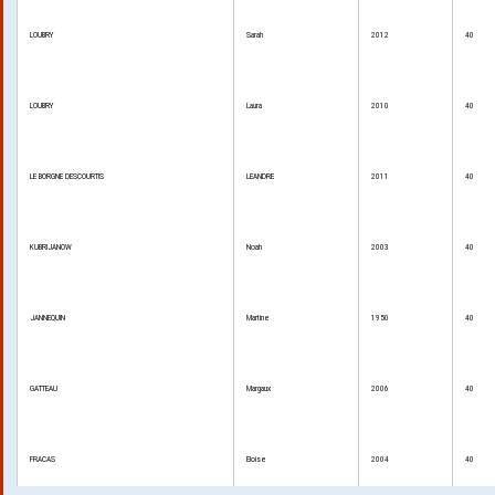
LOUBRY
Sarah
2012
40
LOUBRY
Laura
2010
40
LE BORGNE DESCOURTIS
LEANDRE
2011
40
KUBRIJANOW
Noah
2003
40
JANNEQUIN
Martine
1950
40
GATTEAU
Margaux
2006
40
FRACAS
Eloise
2004
40