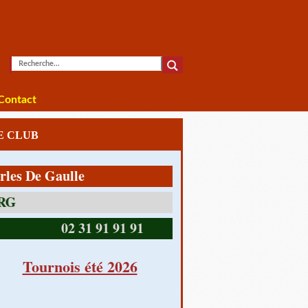
Contact
LE CLUB
De Gaulle
14390 CABOURG
02 31 91 91 91
Tournois été 2026