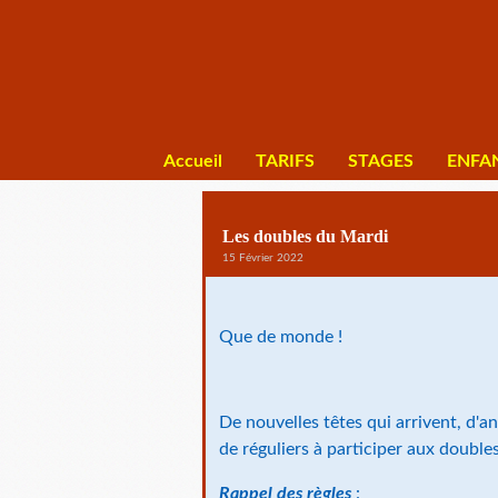
Accueil
TARIFS
STAGES
ENFA
Les doubles du Mardi
15 Février 2022
Que de monde !
De nouvelles têtes qui arrivent, d'a
de réguliers à participer aux double
Rappel des règles
: