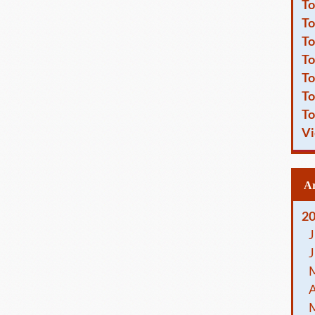
To
To
To
To
To
To
To
Vi
2
J
J
A