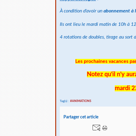
À condition d'avoir un
abonnement à l
Ils ont lieu le mardi matin de 10h à 1
4 rotations de doubles, tirage au sort
Les prochaines vacances par
Notez qu'il n'y aur
mardi 2
Tag(s) :
#ANIMATIONS
Partager cet article