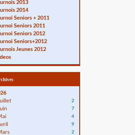
urnois 2013
urnois 2014
urnoi Seniors + 2011
urnoi Seniors 2011
urnoi Seniors 2012
urnoi Seniors+2012
urnois Jeunes 2012
deos
Archives
026
uillet
2
uin
7
Mai
4
vril
9
Mars
2