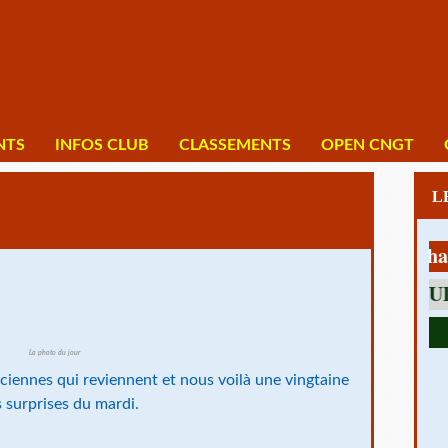
NTS
INFOS CLUB
CLASSEMENTS
OPEN CNGT
1 av Charles 
La photo du jour
nciennes qui reviennent et nous voilà une vingtaine
s surprises du mardi.