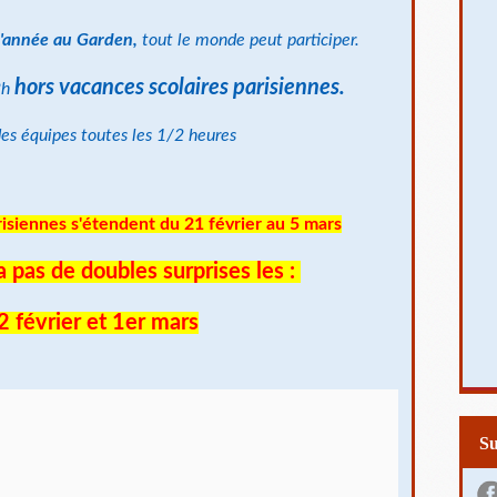
'année au Garden,
tout le monde peut participer.
hors vacances scolaires parisiennes.
2h
 des équipes toutes les 1/2 heures
isiennes s'étendent du 21 février au 5 mars
a pas de doubles surprises les :
2 février et 1er mars
S