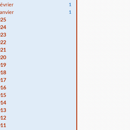
évrier
1
anvier
1
025
024
023
022
021
020
019
018
017
016
015
014
013
012
011