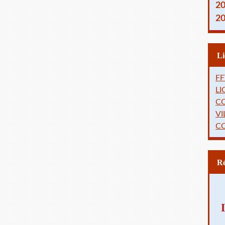
2
2
FF
L
C
VI
C