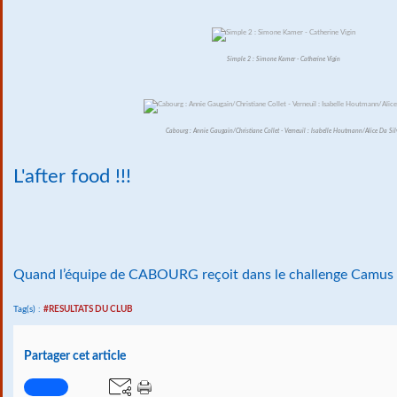
Simple 2 : Simone Kamer - Catherine Vigin
Cabourg : Annie Gaugain/Christiane Collet - Verneuil : Isabelle Houtmann/Alice Da Sil
L'after food !!!
Quand l’équipe de CABOURG reçoit dans le challenge Camus !
Tag(s) :
#RESULTATS DU CLUB
Partager cet article