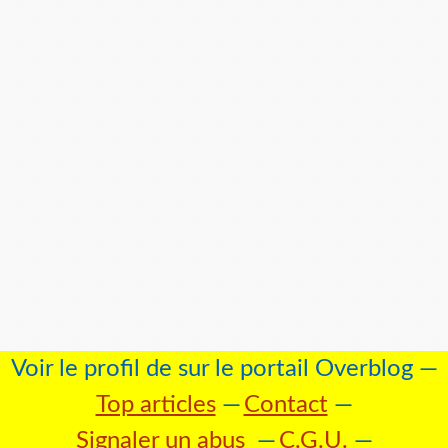
Voir le profil de
sur le portail Overblog
Top articles
Contact
Signaler un abus
C.G.U.