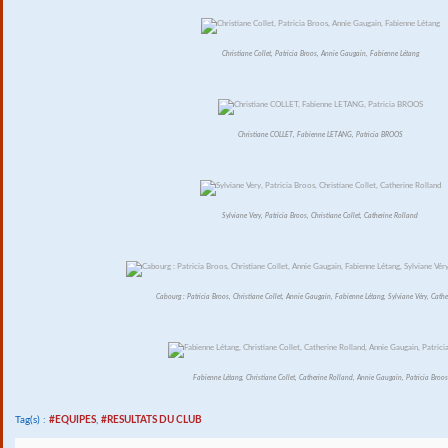
Christiane Collet, Patricia Broos, Annie Gaugain, Fabienne Létang
Christiane COLLET, Fabienne LETANG, Patricia BROOS
Sylviane Very, Patricia Broos, Christiane Collet, Catherine Rolland
Cabourg : Patricia Broos, Christiane Collet, Annie Gaugain, Fabienne Létang, Sylviane Véry, Cath
Fabienne Létang, Christiane Collet, Catherine Rolland, Annie Gaugain, Patricia Broos
Tag(s) :
#EQUIPES
,
#RESULTATS DU CLUB