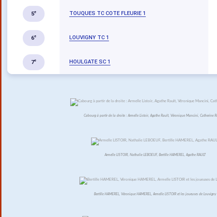
TOUQUES TC COTE FLEURIE 1
e
5
LOUVIGNY TC 1
e
6
HOULGATE SC 1
e
7
Cabourg à partir de la droite : Armelle Listoir, Agathe Rault, Véronique Mancini, Catherine 
Armelle LISTOIR, Nathalie LEBOEUF, Bertille HAMEREL, Agathe RAULT
Bertille HAMEREL, Véronique HAMEREL, Armelle LISTOIR et les joueuses de Louvigny