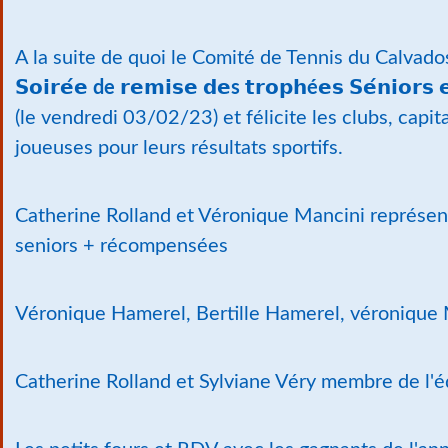
A la suite de quoi le Comité de Tennis du Calvado
𝗦𝗼𝗶𝗿𝗲́𝗲 de 𝗿𝗲𝗺𝗶𝘀𝗲 𝗱𝗲s 𝘁𝗿𝗼𝗽𝗵é𝗲𝘀 𝗦𝗲́𝗻𝗶𝗼𝗿𝘀 𝗲
(le vendredi 03/02/23) et félicite les clubs, capit
joueuses pour leurs résultats sportifs.
Catherine Rolland et Véronique Mancini représen
seniors + récompensées
Véronique Hamerel, Bertille Hamerel, véronique
Catherine Rolland et Sylviane Véry membre de l'