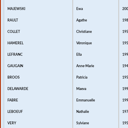
MAJEWSKI
Ewa
20
RAULT
Agathe
19
COLLET
Christiane
19
HAMEREL
Véronique
19
LEFRANC
Ella
19
GAUGAIN
Anne-Marie
19
BROOS
Patricia
19
DELAWARDE
Maeva
19
FABRE
Emmanuelle
19
LEBOEUF
Nathalie
19
VERY
Sylviane
19