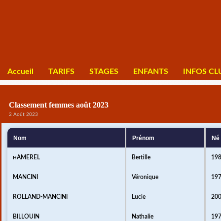
Accueil
TARIFS
STAGES
ENFANTS
INFOS CL
Classement femmes août 2023
2 Août 2023
Nom
Prénom
Né
AMEREL
Bertille
19
H
MANCINI
Véronique
19
ROLLAND-MANCINI
Lucie
20
BILLOUIN
Nathalie
19