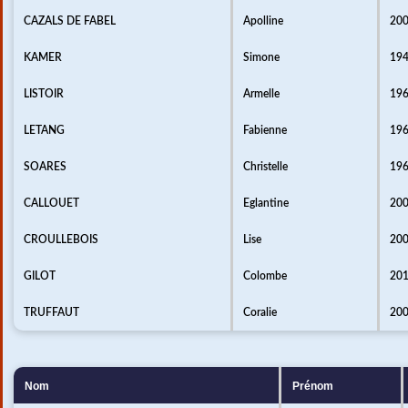
CAZALS DE FABEL
Apolline
20
KAMER
Simone
19
LISTOIR
Armelle
19
LETANG
Fabienne
19
SOARES
Christelle
19
CALLOUET
Eglantine
20
CROULLEBOIS
Lise
20
GILOT
Colombe
20
TRUFFAUT
Coralie
20
Nom
Prénom