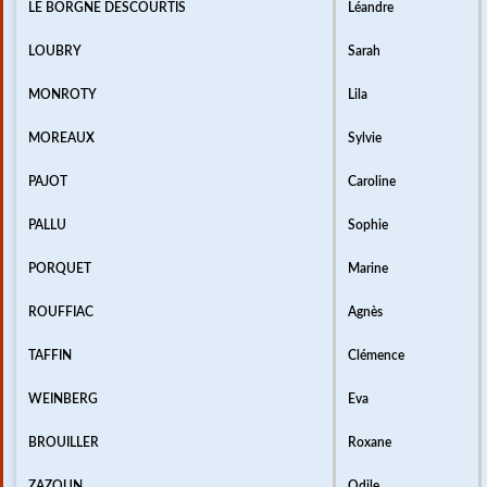
LE BORGNE DESCOURTIS
Léandre
LOUBRY
Sarah
MONROTY
Lila
MOREAUX
Sylvie
PAJOT
Caroline
PALLU
Sophie
PORQUET
Marine
ROUFFIAC
Agnès
TAFFIN
Clémence
WEINBERG
Eva
BROUILLER
Roxane
ZAZOUN
Odile