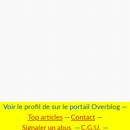
Voir le profil de
sur le portail Overblog
Top articles
Contact
Signaler un abus
C.G.U.