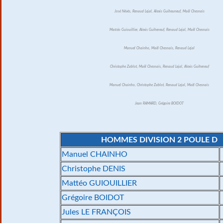
José Névès, Renaud Lejal, Alexis Guiheuneuf, Maël Chesnais
Mattéo Guiouillier, Alexis Guiheneuf, Renaud Lejal, Maël Chesnais
Manuel Chainho, Maël Chesnais, Renaud Lejal
Christophe Zablot, Maël Chesnais, Renaud Lejal, Alexis Guiheneuf
Manuel Chainho, Christophe Zablot, Renaud Lejal, Maël Chesnais
Jean RAMARD, Grégoire BOIDOT
HOMMES DIVISION 2 POULE D
Manuel CHAINHO
Christophe DENIS
Mattéo GUIOUILLIER
Grégoire BOIDOT
Jules LE FRANÇOIS