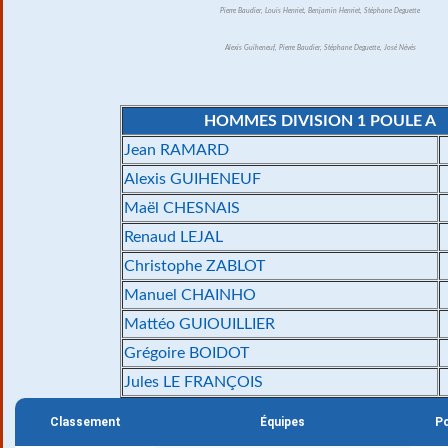
Pierre Baudier, Louis Henriet, Benjamin Henriet, Stéphane Deguette
Alexis Guiheneuf, Pierre Baudier, Stéphane Deguette, José Névés
HOMMES DIVISION 1 POULE A
Jean RAMARD
Alexis GUIHENEUF
Maël CHESNAIS
Renaud LEJAL
Christophe ZABLOT
Manuel CHAINHO
Mattéo GUIOUILLIER
Grégoire BOIDOT
Jules LE FRANÇOIS
Classement
Équipes
Po