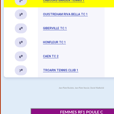
CABOURG GARDEN TENNIS 1
2
e
OUISTREHAM RIVA BELLA TC 1
3
e
GIBERVILLE TC 1
4
e
HONFLEUR TC 1
5
e
CAEN TC 2
6
e
TROARN TENNIS CLUB 1
7
Jean-Pierre Roulette, Jean-Pierre Veyssier, Daniel Niedbalski
FEMMES RF1 POULE C