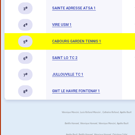
e
SAINTE ADRESSE ATSA 1
3
e
VIRE USM 1
4
e
CABOURG GARDEN TENNIS 1
5
e
SAINT LO TC 2
6
e
JULLOUVILLE TC 1
7
e
GMT LE HAVRE FONTENAY 1
8
Véronique Mancini, Lucie Rolland-Mancini , Catherine Rolland, Agathe Rault
Bertille Hamerel, Véronique Hamerel, Véronique Mancini, Agathe Rault
Agathe Rault, Bertille Hamerel, Véronique Hamerel, Christiane Collet