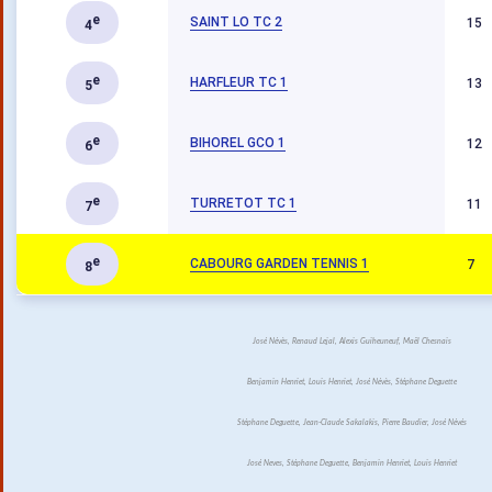
e
SAINT LO TC 2
15
4
e
HARFLEUR TC 1
13
5
e
BIHOREL GCO 1
12
6
e
TURRETOT TC 1
11
7
e
CABOURG GARDEN TENNIS 1
7
8
José Névès, Renaud Lejal, Alexis Guiheuneuf, Maël Chesnais
Benjamin Henriet, Louis Henriet, José Névès, Stéphane Deguette
Stéphane Deguette, Jean-Claude Sakalakis, Pierre Baudier, José Névés
José Neves, Stéphane Deguette, Benjamin Henriet, Louis Henriet