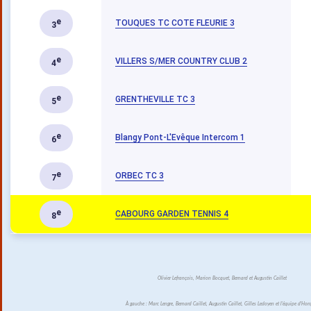
e
TOUQUES TC COTE FLEURIE 3
3
e
VILLERS S/MER COUNTRY CLUB 2
4
e
GRENTHEVILLE TC 3
5
e
Blangy Pont-L'Evêque Intercom 1
6
e
ORBEC TC 3
7
e
CABOURG GARDEN TENNIS 4
8
Olivier Lefrançois, Marion Bocquet, Bernard et Augustin Caillet
À gauche : Marc Lengre, Bernard Caillet, Augustin Caillet, Gilles Ledoyen et l'équipe d'Honf