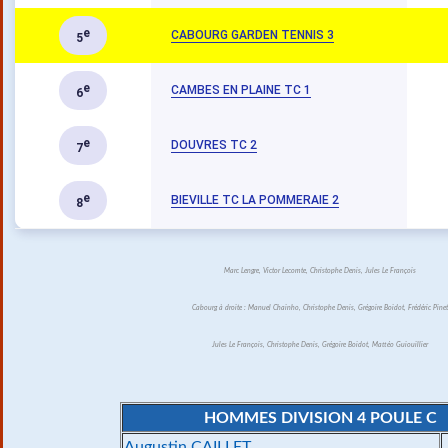
e
CABOURG GARDEN TENNIS 3
5
e
CAMBES EN PLAINE TC 1
6
e
DOUVRES TC 2
7
e
BIEVILLE TC LA POMMERAIE 2
8
Marc Lengre, Victor Lecomte, Christophe Denis, Jules Le François
Cabourg à droite : Manuel Chainho, Christophe Denis, Grégoire Boidot, Frédéric Pinet
Jules Le François, Christophe Denis, Grégoire Boidot, Mattéo Guiouillier
HOMMES DIVISION 4 POULE C
Augustin CAILLET