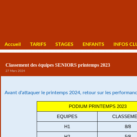
Accueil
TARIFS
STAGES
ENFANTS
INFOS CL
Classement des équipes SENIORS printemps 2023
27 Mars 2024
Avant d'attaquer le printemps 2024, retour sur les performan
PODIUM PRINTEMPS 2023
EQUIPES
CLASSEM
H1
8/8
H2
5/8