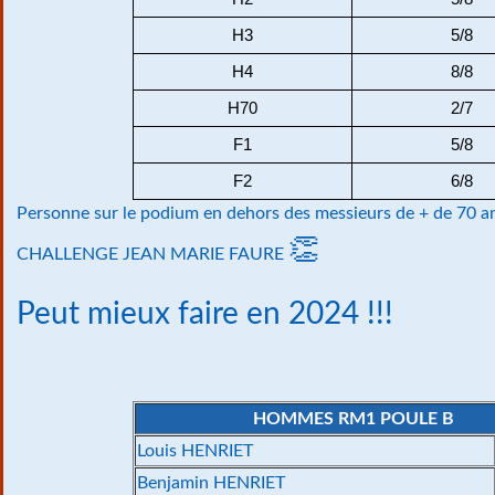
H3
5/8
H4
8/8
H70
2/7
F1
5/8
F2
6/8
Personne sur le podium en dehors des messieurs de + de 70 
👏
CHALLENGE JEAN MARIE FAURE
Peut mieux faire en 2024 !!!
HOMMES RM1 POULE B
Louis HENRIET
Benjamin HENRIET