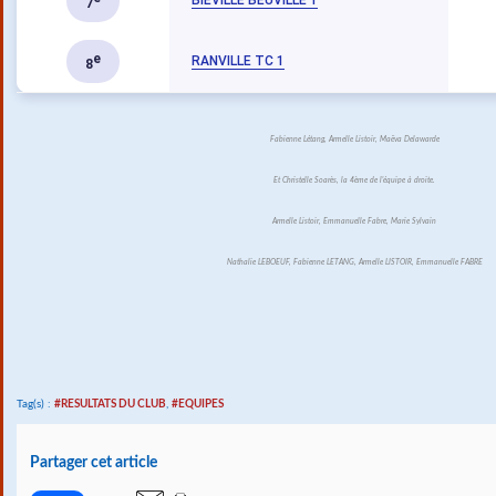
BIEVILLE BEUVILLE 1
7
e
RANVILLE TC 1
8
Fabienne Létang, Armelle Listoir, Maëva Delawarde
Et Christelle Soarès, la 4ème de l'équipe à droite.
Armelle Listoir, Emmanuelle Fabre, Marie Sylvain
Nathalie LEBOEUF, Fabienne LETANG, Armelle LISTOIR, Emmanuelle FABRE
Tag(s) :
#RESULTATS DU CLUB
,
#EQUIPES
Partager cet article