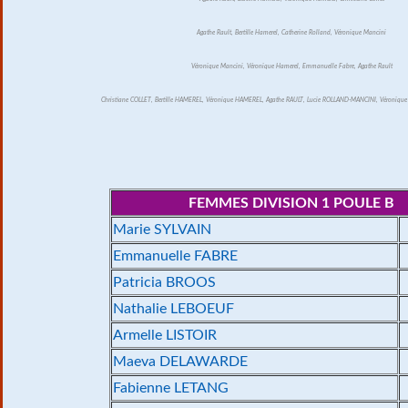
Agathe Rault, Bertille Hamerel, Catherine Rolland, Véronique Mancini
Véronique Mancini, Véronique Hamerel, Emmanuelle Fabre, Agathe Rault
Christiane COLLET, Bertille HAMEREL, Véronique HAMEREL, Agathe RAULT, Lucie ROLLAND-MANCINI, Véroni
FEMMES DIVISION 1 POULE B
Marie SYLVAIN
Emmanuelle FABRE
Patricia BROOS
Nathalie LEBOEUF
Armelle LISTOIR
Maeva DELAWARDE
Fabienne LETANG