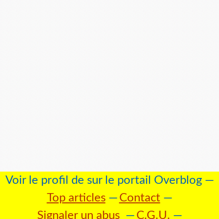
Voir le profil de
sur le portail Overblog
Top articles
Contact
Signaler un abus
C.G.U.