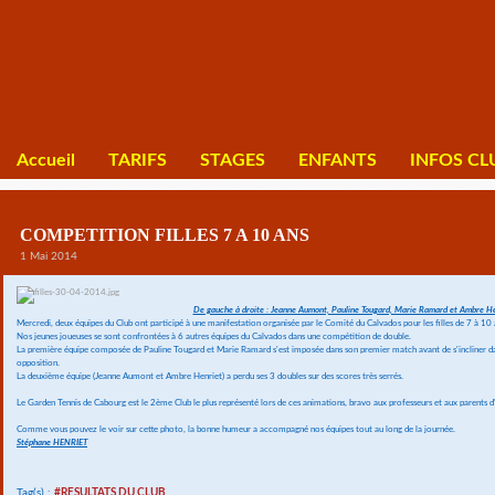
Accueil
TARIFS
STAGES
ENFANTS
INFOS CL
COMPETITION FILLES 7 A 10 ANS
1 Mai 2014
De gauche à droite : Jeanne Aumont, Pauline Tougard, Marie Ramard et Ambre He
Mercredi, deux équipes du Club ont participé à une manifestation organisée par le Comité du Calvados pour les filles de 7 à 10 
Nos jeunes joueuses se sont confrontées à 6 autres équipes du Calvados dans une compétition de double.
La première équipe composée de Pauline Tougard et Marie Ramard s'est imposée dans son premier match avant de s'incliner dans
opposition.
La deuxième équipe (Jeanne Aumont et Ambre Henriet) a perdu ses 3 doubles sur des scores très serrés.
Le Garden Tennis de Cabourg est le 2ème Club le plus représenté lors de ces animations, bravo aux professeurs et aux parents d
Comme vous pouvez le voir sur cette photo, la bonne humeur a accompagné nos équipes tout au long de la journée.
Stéphane HENRIET
Tag(s) :
#RESULTATS DU CLUB