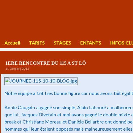
Accueil
TARIFS
STAGES
ENFANTS
INFOS CL
1ERE RENCONTRE DU 115 A ST LÔ
11 Octobre 2013
Notre équipe a fait très bonne figure car nous avons fait égalit
Annie Gaugain a gagné son simple, Alain Labouré a malheureu
que lui, Jacques Divetain et moi avons gagné le double mixte a
break et Christiane Moreau et Danièle Bellarbre ont donné b
hommes qui leur étaient opposés mais malheureusement elles on