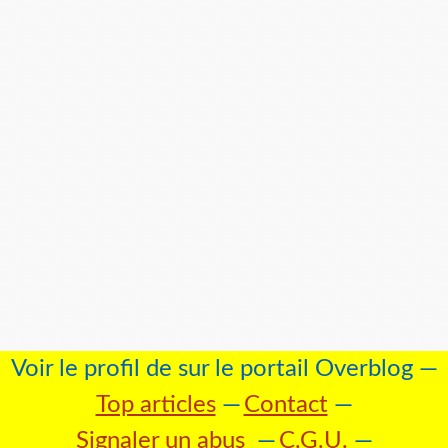
Voir le profil de
sur le portail Overblog
Top articles
Contact
Signaler un abus
C.G.U.