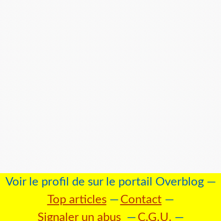
Voir le profil de
sur le portail Overblog
Top articles
Contact
Signaler un abus
C.G.U.