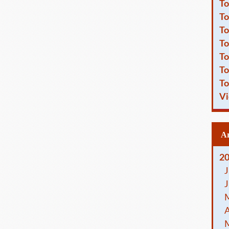
To
To
To
To
To
To
To
Vi
2
J
J
A