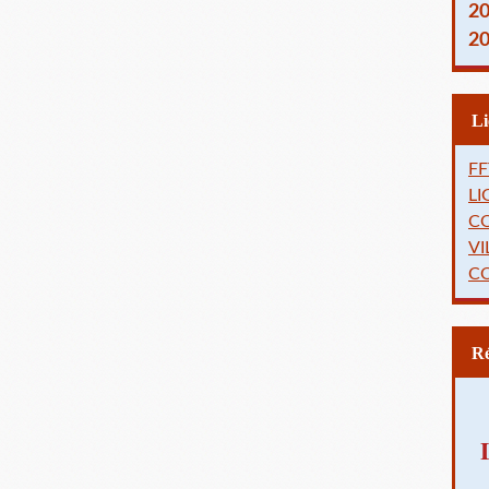
2
2
FF
L
C
VI
C