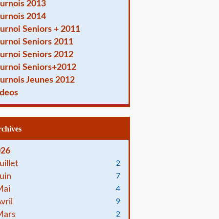
urnois 2013
urnois 2014
urnoi Seniors + 2011
urnoi Seniors 2011
urnoi Seniors 2012
urnoi Seniors+2012
urnois Jeunes 2012
deos
Archives
026
uillet
2
uin
7
Mai
4
vril
9
Mars
2