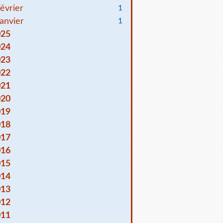
évrier
1
anvier
1
025
024
023
022
021
020
019
018
017
016
015
014
013
012
011