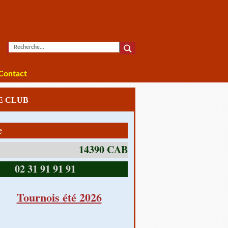
Contact
LE CLUB
1 av Charles De Gaulle
14390 CABOURG
02 31 91 91 91
Tournois été 2026